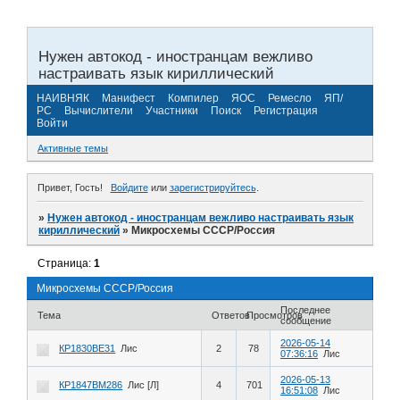
Нужен автокод - иностранцам вежливо
настраивать язык кириллический
НАИВНЯК
Манифест
Компилер
ЯОС
Ремесло
ЯП/
РС
Вычислители
Участники
Поиск
Регистрация
Войти
Активные темы
Привет, Гость!
Войдите
или
зарегистрируйтесь
.
»
Нужен автокод - иностранцам вежливо настраивать язык
кириллический
»
Микросхемы СССР/Россия
Страница:
1
Микросхемы СССР/Россия
Последнее
Тема
Ответов
Просмотров
сообщение
2026-05-14
КР1830ВЕ31
Лис
2
78
07:36:16
Лис
2026-05-13
КР1847ВМ286
Лис [Л]
4
701
16:51:08
Лис