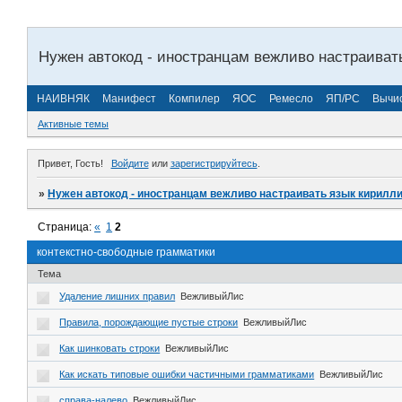
Нужен автокод - иностранцам вежливо настраиват
НАИВНЯК
Манифест
Компилер
ЯОС
Ремесло
ЯП/РС
Вычи
Активные темы
Привет, Гость!
Войдите
или
зарегистрируйтесь
.
»
Нужен автокод - иностранцам вежливо настраивать язык кирилл
Страница:
«
1
2
контекстно-свободные грамматики
Тема
Удаление лишних правил
ВежливыйЛис
Правила, порождающие пустые строки
ВежливыйЛис
Как шинковать строки
ВежливыйЛис
Как искать типовые ошибки частичными грамматиками
ВежливыйЛис
справа-налево
ВежливыйЛис