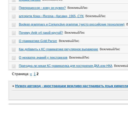
Препроцессор - кому он нужен?
ВежливыйЛис
алгоритм Кока—Янгера—Касами, 1965, CYK
ВежливыйЛис
Boolean grammars и Conjunctive grammar (чисто российские технологии)
Почему Antlr v4 такой крутой?
ВежливыйЛис
О грамматике Gold Parser
ВежливыйЛис
Как добавить к КС-грамматике регулярное выражение
ВежливыйЛис
О нехватке знаний у тексторезов
ВежливыйЛис
Пригодна ли некая КС-грамматика для построения ДКА или НКА
Вежливы
Страница:
«
1
2
»
Нужен автокод - иностранцам вежливо настраивать язык кирилл