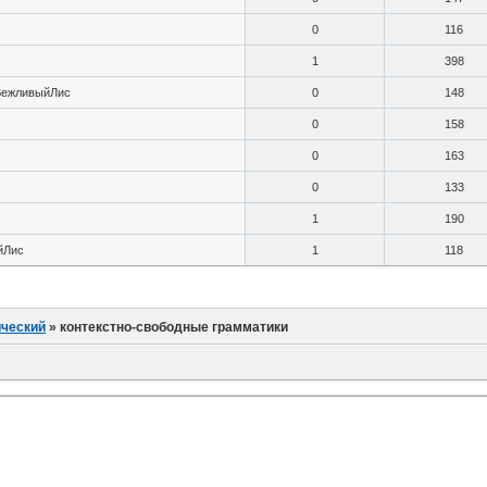
0
116
1
398
ВежливыйЛис
0
148
0
158
0
163
0
133
1
190
йЛис
1
118
ический
»
контекстно-свободные грамматики