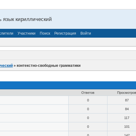
ь язык кириллический
слители
Участники
Поиск
Регистрация
Войти
ический
»
контекстно-свободные грамматики
Ответов
Просмотро
0
87
0
84
0
117
0
101
0
147