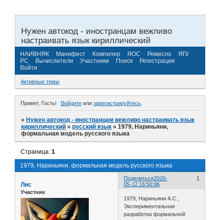
Нужен автокод - иностранцам вежливо
настраивать язык кириллический
НАИВНЯК
Манифест
Компилер
ЯОС
Ремесло
ЯП/
РС
Вычислители
Участники
Поиск
Регистрация
Войти
Активные темы
Привет, Гость!
Войдите
или
зарегистрируйтесь
.
»
Нужен автокод - иностранцам вежливо настраивать язык
кириллический
»
русский язык
»
1979, Нариньяни,
формальная модель русского языка
Страница:
1
1979, Нариньяни, формальная модель русского языка
Поделиться
2026-
1
Лис
05-12 16:50:06
Участник
1979, Нариньяни А.С.,
Экспериментальная
разработка формальной