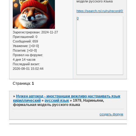
модели русского языка
https://search.rsl.ru/ru/record/0100758
0
Зарегистрирован
: 2024-11-27
Приглашений:
0
Сообщений:
659
Уважение:
[+0/-0]
Позитив:
[+0/-0]
Провел на форуме:
4 дня 14 часов
Последний визит:
2026-08-01 15:02:44
Страница:
1
»
Нужен автокод - иностранцам вежливо настраивать язык
кириллический
»
русский язык
»
1979, Нариньяни,
формальная модель русского языка
создать форум