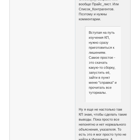
вообще Прайс_лист. Или
Список_Контрагентов.
Поэтому и нужны
комментарии.
Вступая на путь
изучения КП,
нужно сразу
приготовиться к
лишениям.
Самое простое -
это скачать
какую-то сборку,
запустить её,
зайти в пункт
меню "справка" и
прочитать все
туториалы.
Ну я еще не настолько там
КП знаю, чтобы сделать такие
выводы. Пока просто все
непонятно и нет нормального
объяснения, указателя. То
есть это я мог просто тупо не
найти в Интернете. А