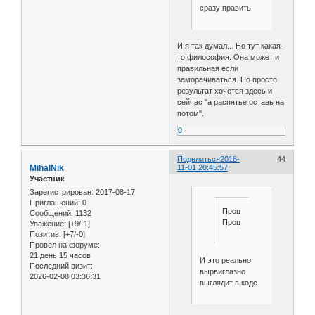
сразу править
И я так думал... Но тут какая-
то философия. Она может и
правильная если
заморачиваться. Но просто
результат хочется здесь и
сейчас "а распятье оставь на
потом".
0
Поделиться
2018-
44
MihalNik
11-01 20:45:57
Участник
Зарегистрирован
: 2017-08-17
Приглашений:
0
ПроцессорВыводаРезуль
Сообщений:
1132
ПроцессорВыводаРезуль
Уважение:
[+9/-1]
Позитив:
[+7/-0]
Провел на форуме:
21 день 15 часов
И это реально
Последний визит:
вырвиглазно
2026-02-08 03:36:31
выглядит в коде.