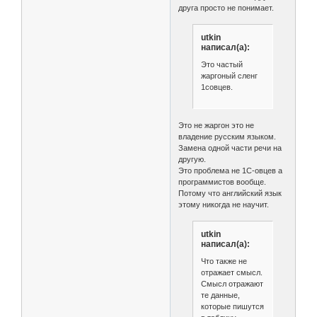
друга просто не понимает.
utkin
написал(а):
Это частый
жаргоный сленг
1совцев.
Это не жаргон это не
владение русским языком.
Замена одной части речи на
другую.
Это проблема не 1С-овцев а
программистов вообще.
Потому что английский язык
этому никогда не научит.
utkin
написал(а):
Что также не
отражает смысл.
Смысл отражают
те данные,
которые пишутся