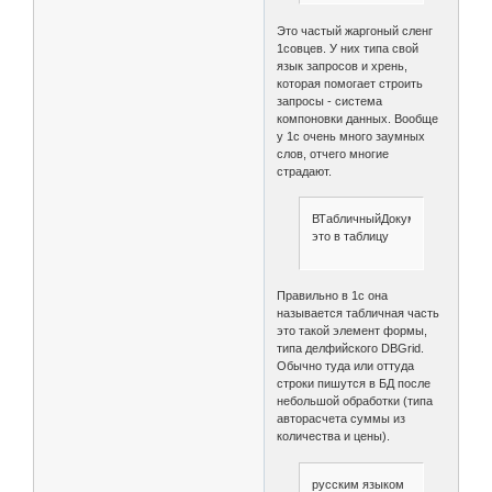
Это частый жаргоный сленг
1совцев. У них типа свой
язык запросов и хрень,
которая помогает строить
запросы - система
компоновки данных. Вообще
у 1с очень много заумных
слов, отчего многие
страдают.
ВТабличныйДокумент
это в таблицу
Правильно в 1с она
называется табличная часть
это такой элемент формы,
типа делфийского DBGrid.
Обычно туда или оттуда
строки пишутся в БД после
небольшой обработки (типа
авторасчета суммы из
количества и цены).
русским языком