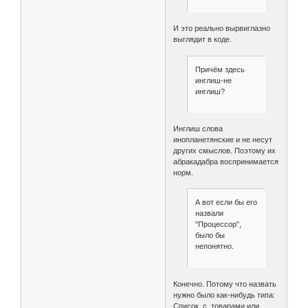
И это реально вырвиглазно
выглядит в коде.
Причём здесь
инглиш-не
инглиш?
Инглиш слова
инопланетянские и не несут
других смыслов. Поэтому их
абракадабра воспринимается
норм.
А вот если бы его
назвали
"Процессор",
было бы
непонятно.
Конечно. Потому что назвать
нужно было как-нибудь типа:
Список_с_товарами или