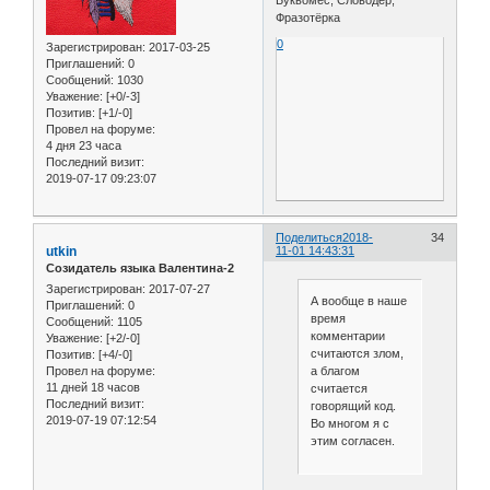
Буквомес, Словодёр,
Фразотёрка
0
Зарегистрирован
: 2017-03-25
Приглашений:
0
Сообщений:
1030
Уважение:
[+0/-3]
Позитив:
[+1/-0]
Провел на форуме:
4 дня 23 часа
Последний визит:
2019-07-17 09:23:07
Поделиться
2018-
34
utkin
11-01 14:43:31
Созидатель языка Валентина-2
Зарегистрирован
: 2017-07-27
А вообще в наше
Приглашений:
0
время
Сообщений:
1105
комментарии
Уважение:
[+2/-0]
считаются злом,
Позитив:
[+4/-0]
а благом
Провел на форуме:
11 дней 18 часов
считается
Последний визит:
говорящий код.
2019-07-19 07:12:54
Во многом я с
этим согласен.