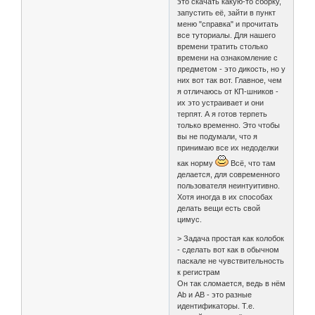
это скачать какую-то сборку,
запустить её, зайти в пункт
меню "справка" и прочитать
все туториалы. Для нашего
времени тратить столько
времени на ознакомление с
предметом - это дикость, но у
них вот так вот. Главное, чем
я отличаюсь от КП-шников -
их это устраивает и они
терпят. А я готов терпеть
только временно. Это чтобы
вы не подумали, что я
принимаю все их недоделки
как норму
Всё, что там
делается, для современного
пользователя неинтуитивно.
Хотя иногда в их способах
делать вещи есть свой
цимус.
> Задача простая как колобок
- сделать вот как в обычном
паскале не чувствительность
к регистрам
Он так сломается, ведь в нём
Ab и AB - это разные
идентификаторы. Т.е.