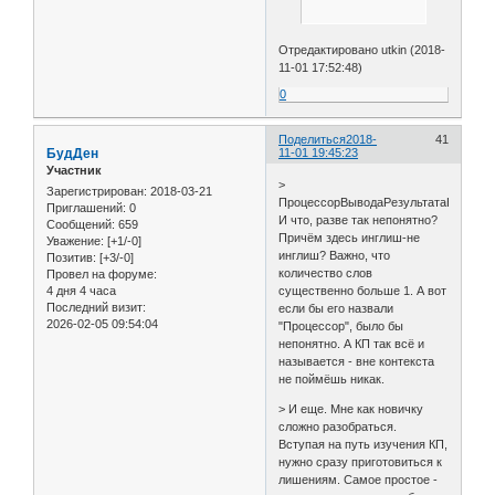
Отредактировано utkin (2018-
11-01 17:52:48)
0
Поделиться
2018-
41
БудДен
11-01 19:45:23
Участник
>
Зарегистрирован
: 2018-03-21
ПроцессорВыводаРезультатаКомпон
Приглашений:
0
И что, разве так непонятно?
Сообщений:
659
Причём здесь инглиш-не
Уважение:
[+1/-0]
инглиш? Важно, что
Позитив:
[+3/-0]
количество слов
Провел на форуме:
4 дня 4 часа
существенно больше 1. А вот
Последний визит:
если бы его назвали
2026-02-05 09:54:04
"Процессор", было бы
непонятно. А КП так всё и
называется - вне контекста
не поймёшь никак.
> И еще. Мне как новичку
сложно разобраться.
Вступая на путь изучения КП,
нужно сразу приготовиться к
лишениям. Самое простое -