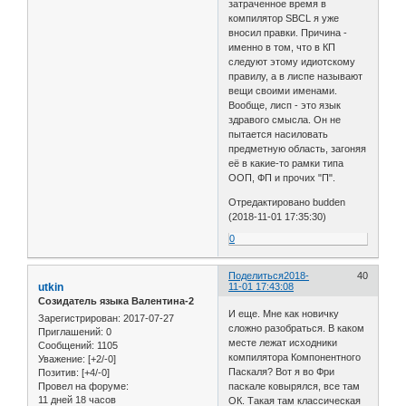
затраченное время в
компилятор SBCL я уже
вносил правки. Причина -
именно в том, что в КП
следуют этому идиотскому
правилу, а в лиспе называют
вещи своими именами.
Вообще, лисп - это язык
здравого смысла. Он не
пытается насиловать
предметную область, загоняя
её в какие-то рамки типа
ООП, ФП и прочих "П".
Отредактировано budden
(2018-11-01 17:35:30)
0
Поделиться
2018-
40
utkin
11-01 17:43:08
Созидатель языка Валентина-2
И еще. Мне как новичку
Зарегистрирован
: 2017-07-27
сложно разобраться. В каком
Приглашений:
0
месте лежат исходники
Сообщений:
1105
компилятора Компонентного
Уважение:
[+2/-0]
Паскаля? Вот я во Фри
Позитив:
[+4/-0]
паскале ковырялся, все там
Провел на форуме:
11 дней 18 часов
ОК. Такая там классическая