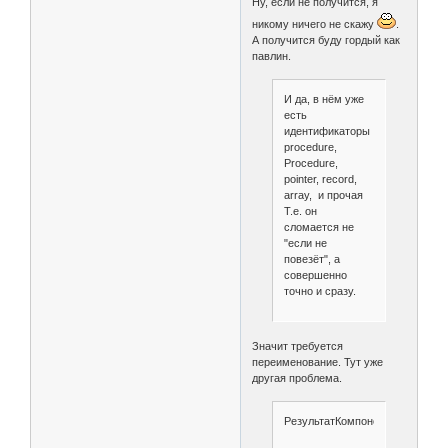
Ну, если не получится, я
никому ничего не скажу
.
А получится буду гордый как
павлин.
И да, в нём уже
есть
идентификаторы
procedure,
Procedure,
pointer, record,
array, и прочая
Т.е. он
сломается не
"если не
повезёт", а
совершенно
точно и сразу.
Значит требуется
переименование. Тут уже
другая проблема.
РезультатКомпоновкиДанных