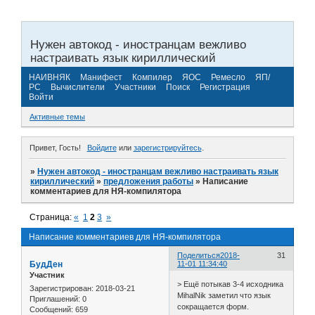
Нужен автокод - иностранцам вежливо
настраивать язык кириллический
НАИВНЯК
Манифест
Компилер
ЯОС
Ремесло
ЯП/
РС
Вычислители
Участники
Поиск
Регистрация
Войти
Активные темы
Привет, Гость!
Войдите
или
зарегистрируйтесь
.
»
Нужен автокод - иностранцам вежливо настраивать язык
кириллический
»
предложения работы
»
Написание
комментариев для НЯ-компилятора
Страница:
«
1
2
3
»
Написание комментариев для НЯ-компилятора
Поделиться
2018-
31
БудДен
11-01 11:34:40
Участник
> Ещё потыкав 3-4 исходника
Зарегистрирован
: 2018-03-21
MihalNik заметил что язык
Приглашений:
0
сокращается форм.
Сообщений:
659