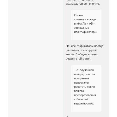
оказывается вон оно что.
Он так
сломается, ведь
в нём Ab и AB -
это разные
идентификаторы.
Не, идентификаторы всегда
распознаются в другом
месте. В общем я знаю
рецепт этой магии.
Т.е. случайная
наперёд взятая
программа
перестанет
работать после
вашего
преобразования
с большой
вероятностью.