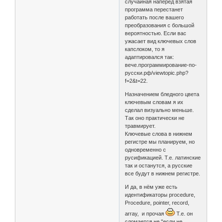
случайная наперёд взятая
программа перестанет
работать после вашего
преобразования с большой
вероятностью. Если вас
ужасает вид ключевых слов
капслоком, то я
адаптировался так:
вече.программирование-по-
русски.рф/viewtopic.php?
f=2&t=22.
Назначением бледного цвета
ключевым словам я их
сделал визуально меньше.
Так оно практически не
травмирует.
Ключевые слова в нижнем
регистре мы планируем, но
одновременно с
русификацией. Т.е. латинские
так и останутся, а русские
все будут в нижнем регистре.
И да, в нём уже есть
идентификаторы procedure,
Procedure, pointer, record,
array, и прочая
Т.е. он
сломается не "если не