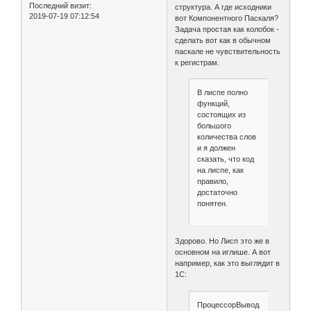
Последний визит:
структура. А где исходники
2019-07-19 07:12:54
вот Компонентного Паскаля?
Задача простая как колобок -
сделать вот как в обычном
паскале не чувствительность
к регистрам.
В лиспе полно
функций,
состоящих из
большого
количества слов
и я должен
сказать, что код
на лиспе, как
правило,
достаточно
понятен.
Здорово. Но Лисп это же в
основном на иглише. А вот
например, как это выглядит в
1С:
ПроцессорВыводаРезультатаК