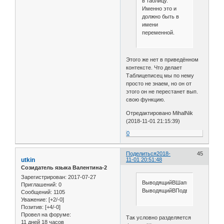
в таблицу.
Именно это и
должно быть в
имени
переменной.
Этого же нет в приведённом
контексте. Что делает
Таблицеписец мы по нему
просто не знаем, но он от
этого он не перестанет вып.
свою функцию.
Отредактировано MihalNik
(2018-11-01 21:15:39)
0
Поделиться
2018-
45
utkin
11-01 20:51:48
Созидатель языка Валентина-2
Зарегистрирован
: 2017-07-27
ВыводящийВШапку
Приглашений:
0
ВыводящийВПодвал
Сообщений:
1105
Уважение:
[+2/-0]
Позитив:
[+4/-0]
Провел на форуме:
Так условно разделяется
11 дней 18 часов