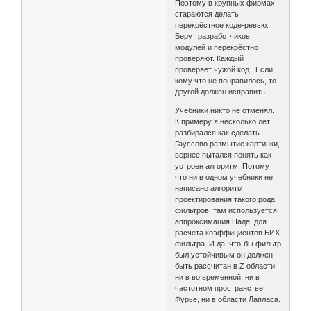
Поэтому в крупных фирмах
стараются делать
перекрёстное коде-ревью.
Берут разработчиков
модулей и перекрёстно
проверяют. Каждый
проверяет чужой код. Если
кому что не понравилось, то
другой должен исправить.
Учебники никто не отменял.
К примеру я несколько лет
разбирался как сделать
Гауссово размытие картинки,
вернее пытался понять как
устроен алгоритм. Потому
что ни в одном учебники не
написано алгоритм
проектирования такого рода
фильтров: там используется
аппроксимация Паде, для
расчёта коэффициентов БИХ
фильтра. И да, что-бы фильтр
был устойчивым он должен
быть рассчитан в Z области,
ни в во временной, ни в
частотном пространстве
Фурье, ни в области Лапласа.