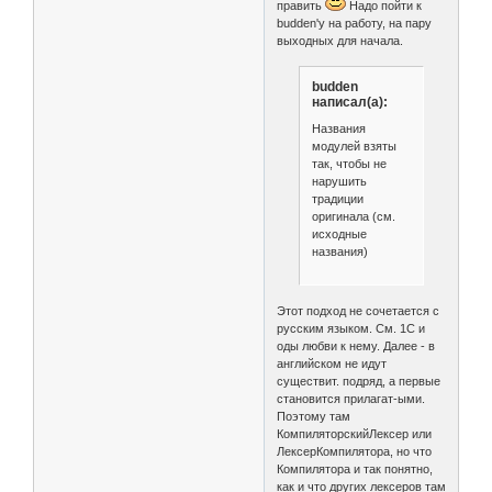
править
Надо пойти к
budden'у на работу, на пару
выходных для начала.
budden
написал(а):
Названия
модулей взяты
так, чтобы не
нарушить
традиции
оригинала (см.
исходные
названия)
Этот подход не сочетается с
русским языком. См. 1С и
оды любви к нему. Далее - в
английском не идут
существит. подряд, а первые
становится прилагат-ыми.
Поэтому там
КомпиляторскийЛексер или
ЛексерКомпилятора, но что
Компилятора и так понятно,
как и что других лексеров там