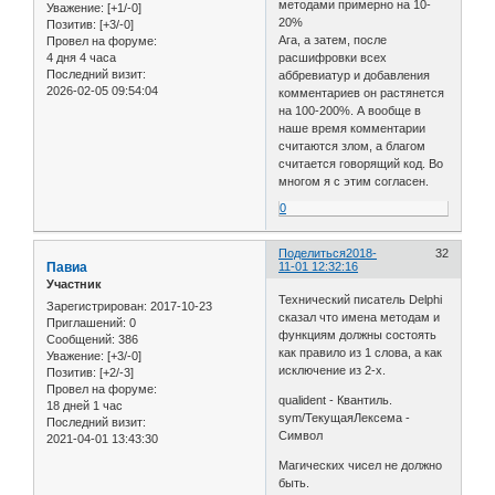
методами примерно на 10-
Уважение:
[+1/-0]
20%
Позитив:
[+3/-0]
Ага, а затем, после
Провел на форуме:
4 дня 4 часа
расшифровки всех
Последний визит:
аббревиатур и добавления
2026-02-05 09:54:04
комментариев он растянется
на 100-200%. А вообще в
наше время комментарии
считаются злом, а благом
считается говорящий код. Во
многом я с этим согласен.
0
Поделиться
2018-
32
Павиа
11-01 12:32:16
Участник
Технический писатель Delphi
Зарегистрирован
: 2017-10-23
сказал что имена методам и
Приглашений:
0
функциям должны состоять
Сообщений:
386
как правило из 1 слова, а как
Уважение:
[+3/-0]
исключение из 2-х.
Позитив:
[+2/-3]
Провел на форуме:
qualident - Квантиль.
18 дней 1 час
sym/ТекущаяЛексема -
Последний визит:
Символ
2021-04-01 13:43:30
Магических чисел не должно
быть.