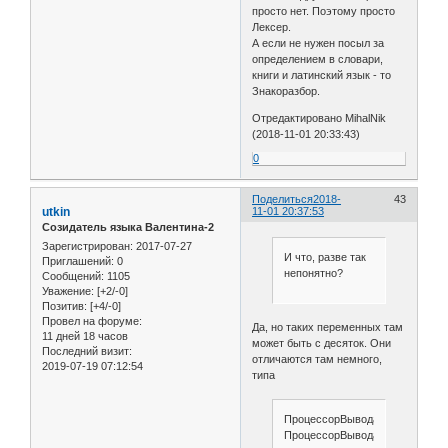
просто нет. Поэтому просто
Лексер.
А если не нужен посыл за
определением в словари,
книги и латинский язык - то
Знакоразбор.
Отредактировано MihalNik
(2018-11-01 20:33:43)
0
Поделиться
2018-
43
utkin
11-01 20:37:53
Созидатель языка Валентина-2
Зарегистрирован
: 2017-07-27
И что, разве так
Приглашений:
0
непонятно?
Сообщений:
1105
Уважение:
[+2/-0]
Позитив:
[+4/-0]
Провел на форуме:
Да, но таких переменных там
11 дней 18 часов
может быть с десяток. Они
Последний визит:
отличаются там немного,
2019-07-19 07:12:54
типа
ПроцессорВыводаРезультатаК
ПроцессорВыводаРезультатаК