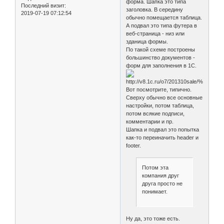
форма. Шапка это типа
Последний визит:
заголовка. В середину
2019-07-19 07:12:54
обычно помещается таблица.
А подвал это типа футера в
веб-страница - низ или
зданица формы.
По такой схеме построены
большинство документов -
форм для заполнения в 1С.
Вот посмотрите, типично.
Сверху обычно все основные
настройки, потом таблица,
потом всякие подписи,
комментарии и пр.
Шапка и подвал это попытка
как-то переиначить header и
footer.
Потом эта
компания друг
друга просто не
понимает.
Ну да, это тоже есть.