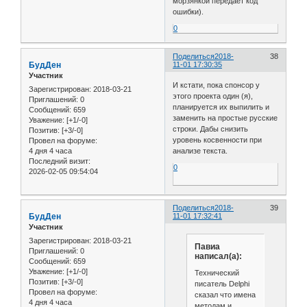
морзянкой передаёт код
ошибки).
0
Поделиться
2018-
38
БудДен
11-01 17:30:35
Участник
И кстати, пока спонсор у
Зарегистрирован
: 2018-03-21
этого проекта один (я),
Приглашений:
0
планируется их выпилить и
Сообщений:
659
заменить на простые русские
Уважение:
[+1/-0]
строки. Дабы снизить
Позитив:
[+3/-0]
уровень косвенности при
Провел на форуме:
4 дня 4 часа
анализе текста.
Последний визит:
0
2026-02-05 09:54:04
Поделиться
2018-
39
БудДен
11-01 17:32:41
Участник
Зарегистрирован
: 2018-03-21
Павиа
Приглашений:
0
написал(а):
Сообщений:
659
Уважение:
[+1/-0]
Технический
Позитив:
[+3/-0]
писатель Delphi
Провел на форуме:
сказал что имена
4 дня 4 часа
методам и