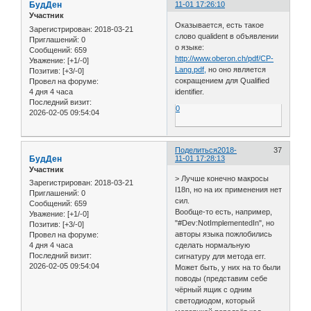
БудДен
11-01 17:26:10
Участник
Оказывается, есть такое
Зарегистрирован
: 2018-03-21
слово qualident в объявлении
Приглашений:
0
о языке:
Сообщений:
659
http://www.oberon.ch/pdf/CP-
Уважение:
[+1/-0]
Lang.pdf,
но оно является
Позитив:
[+3/-0]
сокращением для Qualified
Провел на форуме:
4 дня 4 часа
identifier.
Последний визит:
0
2026-02-05 09:54:04
Поделиться
2018-
37
БудДен
11-01 17:28:13
Участник
> Лучше конечно макросы
Зарегистрирован
: 2018-03-21
I18n, но на их применения нет
Приглашений:
0
сил.
Сообщений:
659
Вообще-то есть, например,
Уважение:
[+1/-0]
"#Dev:NotImplementedIn", но
Позитив:
[+3/-0]
авторы языка пожлобились
Провел на форуме:
4 дня 4 часа
сделать нормальную
Последний визит:
сигнатуру для метода err.
2026-02-05 09:54:04
Может быть, у них на то были
поводы (представим себе
чёрный ящик с одним
светодиодом, который