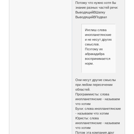
Потому что нужно хотя бы
знание разных частей речи:
ВыводящийВШапку
ВыводящийВПодвал
Инглиш слова
инопланетянские
и не несут других
смыслов.
Поэтому их
абракадабра
воспринимается
норм.
Они несут другие смыслы
при любом пересечении
областей.
Программисты: слова
инопланетянские - называем
что хотим
Бухи: слова инопланетянские
- называем что хотим
Юристы: слова
инопланетянские - называем
что хотим
Потом эта компания друг