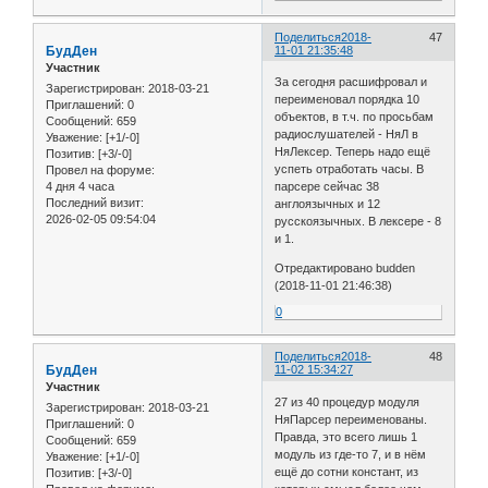
Поделиться
2018-
47
БудДен
11-01 21:35:48
Участник
За сегодня расшифровал и
Зарегистрирован
: 2018-03-21
переименовал порядка 10
Приглашений:
0
объектов, в т.ч. по просьбам
Сообщений:
659
радиослушателей - НяЛ в
Уважение:
[+1/-0]
НяЛексер. Теперь надо ещё
Позитив:
[+3/-0]
успеть отработать часы. В
Провел на форуме:
4 дня 4 часа
парсере сейчас 38
Последний визит:
англоязычных и 12
2026-02-05 09:54:04
русскоязычных. В лексере - 8
и 1.
Отредактировано budden
(2018-11-01 21:46:38)
0
Поделиться
2018-
48
БудДен
11-02 15:34:27
Участник
27 из 40 процедур модуля
Зарегистрирован
: 2018-03-21
НяПарсер переименованы.
Приглашений:
0
Правда, это всего лишь 1
Сообщений:
659
модуль из где-то 7, и в нём
Уважение:
[+1/-0]
ещё до сотни констант, из
Позитив:
[+3/-0]