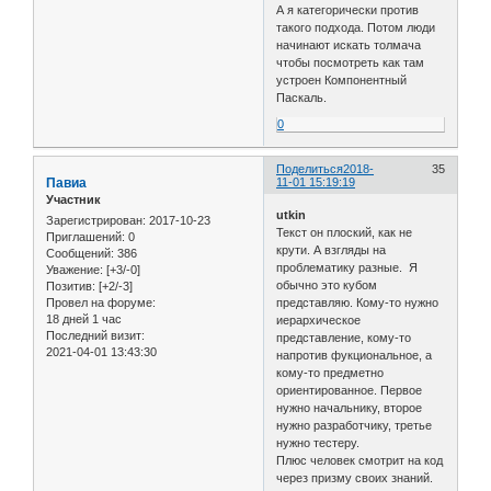
А я категорически против
такого подхода. Потом люди
начинают искать толмача
чтобы посмотреть как там
устроен Компонентный
Паскаль.
0
Поделиться
2018-
35
Павиа
11-01 15:19:19
Участник
utkin
Зарегистрирован
: 2017-10-23
Текст он плоский, как не
Приглашений:
0
крути. А взгляды на
Сообщений:
386
проблематику разные. Я
Уважение:
[+3/-0]
обычно это кубом
Позитив:
[+2/-3]
представляю. Кому-то нужно
Провел на форуме:
18 дней 1 час
иерархическое
Последний визит:
представление, кому-то
2021-04-01 13:43:30
напротив фукциональное, а
кому-то предметно
ориентированное. Первое
нужно начальнику, второе
нужно разработчику, третье
нужно тестеру.
Плюс человек смотрит на код
через призму своих знаний.