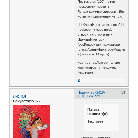
Поэтому err(100) - стоит
прокомментировать.
Лучше конечно макросы I18n,
но на их применения нет сил.
obj.КлассИдентификатора/obj.mode
- obj.сорт слово mode
относится к obj а не к
Идентификатору.
(obj.КлассИдентификатора =
КлассИдентификатораМодуль)
- ( obj.сорт=Модуль)
КомпиляторЛексер - слово
компилятор тут лишнее.
Тексторез
0
Поделиться
2018-
33
Лис [О]
11-01 12:42:29
Сочувствующий
Павиа
написал(а):
Тексторез