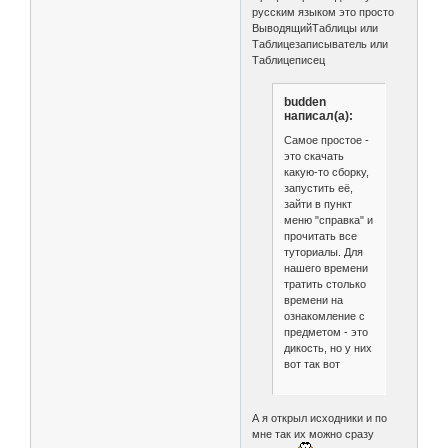
русским языком это просто
ВыводящийТаблицы или
Таблицезаписыватель или
Таблицеписец
budden
написал(а):
Самое простое -
это скачать
какую-то сборку,
запустить её,
зайти в пункт
меню "справка" и
прочитать все
туториалы. Для
нашего времени
тратить столько
времени на
ознакомление с
предметом - это
дикость, но у них
вот так вот
А я открыл исходники и по
мне так их можно сразу