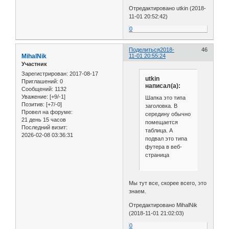
Отредактировано utkin (2018-
11-01 20:52:42)
0
Поделиться
2018-
46
MihalNik
11-01 20:55:24
Участник
Зарегистрирован
: 2017-08-17
utkin
Приглашений:
0
написал(а):
Сообщений:
1132
Уважение:
[+9/-1]
Шапка это типа
Позитив:
[+7/-0]
заголовка. В
Провел на форуме:
середину обычно
21 день 15 часов
помещается
Последний визит:
таблица. А
2026-02-08 03:36:31
подвал это типа
футера в веб-
страница
Мы тут все, скорее всего, это
знаем.
Отредактировано MihalNik
(2018-11-01 21:02:03)
0