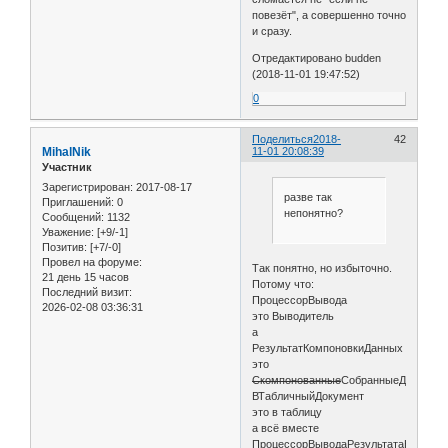
повезёт", а совершенно точно
и сразу.
Отредактировано budden
(2018-11-01 19:47:52)
0
Поделиться
2018-
42
MihalNik
11-01 20:08:39
Участник
Зарегистрирован
: 2017-08-17
разве так
Приглашений:
0
непонятно?
Сообщений:
1132
Уважение:
[+9/-1]
Позитив:
[+7/-0]
Провел на форуме:
Так понятно, но избыточно.
21 день 15 часов
Потому что:
Последний визит:
ПроцессорВывода
2026-02-08 03:36:31
это Выводитель
а
РезультатКомпоновкиДанных
это
Скомпонованные
СобранныеДанные
ВТабличныйДокумент
это в таблицу
а всё вместе
ПроцессорВыводаРезультатаКомпон