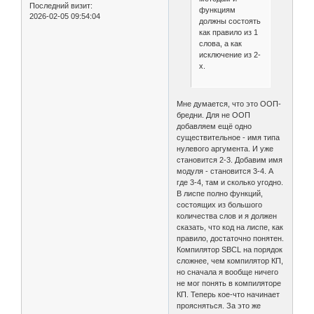
Последний визит:
функциям
2026-02-05 09:54:04
должны состоять
как правило из 1
слова, а как
исключение из 2-
х.
Мне думается, что это ООП-
бредни. Для не ООП
добавляем ещё одно
существительное - имя типа
нулевого аргумента. И уже
становится 2-3. Добавим имя
модуля - становится 3-4. А
где 3-4, там и сколько угодно.
В лиспе полно функций,
состоящих из большого
количества слов и я должен
сказать, что код на лиспе, как
правило, достаточно понятен.
Компилятор SBCL на порядок
сложнее, чем компилятор КП,
но сначала я вообще ничего
не мог понять в компиляторе
КП. Теперь кое-что начинает
проясняться. За это же