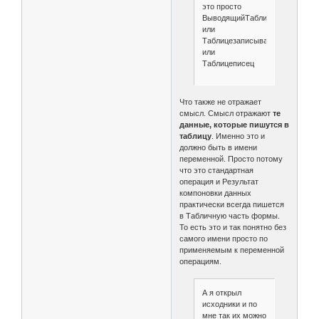
это просто
ВыводящийТаблицы
или
Таблицезаписыватель
или
Таблицеписец
Что также не отражает
смысл. Смысл отражают
те
данные, которые пишутся в
таблицу
. Именно это и
должно быть в имени
переменной. Просто потому
что это стандартная
операция и Результат
компоновки данных
практически всегда пишется
в Табличную часть формы.
То есть это и так понятно без
самого имени просто по
применяемым к переменной
операциям.
А я открыл
исходники и по
мне так их можно