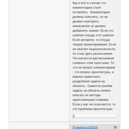
Как и все я считаю что
комментарии стоит
оставлять. Комментарии
должны пояснять, он не
должен повторять
написанное он должен
добавлять знания. Если это
шаблон откуда этот шаблон.
Если алгоритм, то откуда
теория проектирования. Если
не хватает выразительности,
то стоит дать разъяснения.
Что касается расписывания
сложных слов простыми. То
это не вопрос комментариев
- это вопрос архитектуры, а
вернее грамотного
разделения задачи на
объекты. Грамотно разбив
задачу на объекты можно
описать их методы
односложными словами.
Если у вас не получается, то
это проблема архитектуры.
0
Поделиться
2018-
36