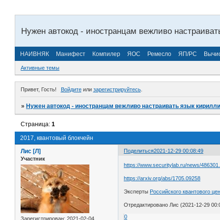
Нужен автокод - иностранцам вежливо настраиват
НАИВНЯК
Манифест
Компилер
ЯОС
Ремесло
ЯП/РС
Вычи
Активные темы
Привет, Гость!
Войдите
или
зарегистрируйтесь
.
»
Нужен автокод - иностранцам вежливо настраивать язык кирилл
Страница:
1
2017, квантовый блокчейн
Лис [Л]
Поделиться
2021-12-29 00:08:49
Участник
https://www.securitylab.ru/news/486301
https://arxiv.org/abs/1705.09258
Эксперты
Российского квантового це
Отредактировано Лис (2021-12-29 00:
0
Зарегистрирован
: 2021-02-04