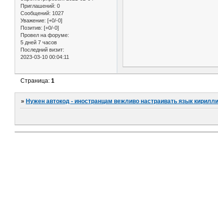
Приглашений:
0
Сообщений:
1027
Уважение:
[+0/-0]
Позитив:
[+0/-0]
Провел на форуме:
5 дней 7 часов
Последний визит:
2023-03-10 00:04:11
Страница:
1
»
Нужен автокод - иностранцам вежливо настраивать язык кирилл