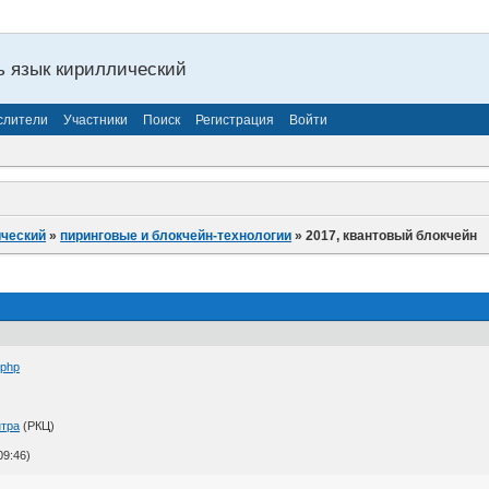
ь язык кириллический
слители
Участники
Поиск
Регистрация
Войти
ический
»
пиринговые и блокчейн-технологии
»
2017, квантовый блокчейн
.php
нтра
(РКЦ)
09:46)