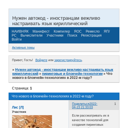
Нужен автокод - иностранцам вежливо
настраивать язык кириллический
НАИВНЯК
Манифест
Компилер
ЯОС
Ремесло
ЯП/
РС
Вычислители
Участники
Поиск
Регистрация
Войти
Активные темы
Привет, Гость!
Войдите
или
зарегистрируйтесь
.
»
Нужен автокод - иностранцам вежливо настраивать язык
кириллический
»
пиринговые и блокчейн-технологии
»
Что
нового в блокчейн-технологиях в 2022-м году?
Страница:
1
Что нового в блокчейн-технологиях в 2022-м году?
Поделиться
2022-
1
Лис [Л]
04-23 21:33:03
Участник
Если рассматривать их в
качестве технологий для
создания пиринговых