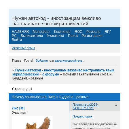
Нужен автокод - иностранцам вежливо
настраивать язык кириллический
НАИВНЯК
Манифест
Компилер
ЯОС
Ремесло
ЯП/
РС
Вычислители
Участники
Поиск
Регистрация
Войти
Активные темы
Привет, Гость!
Войдите
или
зарегистрируйтесь
.
»
Нужен автокод - иностранцам вежливо настраивать язык
кириллический
»
о форуме
»
Почему закапывание Лиса и
Буддена - разные
Страница:
1
Почему закапывание Лиса и Буддена - разные
Поделиться
2023-
1
Лис [М]
04-01 07:03:21
Участник
Предыстория
Лис проверяет предложенный
элемент на соответствие