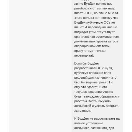
лично БудДен полностью
разобрался с тем, как надо
писать ОСь, но лично мне от
этого пользы нет, потому что
БудДен публичную ОСь не
пишет. А переводная мне не
подходит (там отсутствует
оригинальная русскоязычная
документация уровня автора
операционной системы,
присутствует только
переводная).
Если бы БудДен
разрабатывал ОС с нуля,
публикуя описания всех
решений для изучения - это
был бы годный проект. Но
ему это "долго". В его
текущем решении ученик
будет вынужден обратиться к
работам Вирта, выучить
английский и уехать работать
за границу.
И БудДен не рассчитывает на
полное устранение
английско-латинского, для