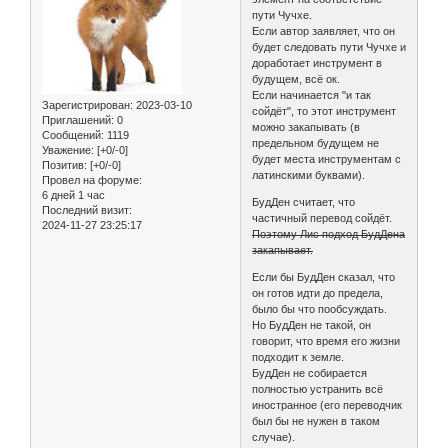
пути Чучхе.
Если автор заявляет, что он
будет следовать пути Чучхе и
доработает инструмент в
будущем, всё ок.
Если начинается "и так
Зарегистрирован
: 2023-03-10
сойдёт", то этот инструмент
Приглашений:
0
можно закапывать (в
Сообщений:
1119
предельном будущем не
Уважение:
[+0/-0]
будет места инструментам с
Позитив:
[+0/-0]
латинскими буквами).
Провел на форуме:
6 дней 1 час
БудДен считает, что
Последний визит:
частичный перевод сойдёт.
2024-11-27 23:25:17
Поэтому Лис подход БудДена
закапывает.
Если бы БудДен сказал, что
он готов идти до предела,
было бы что пообсуждать.
Но БудДен не такой, он
говорит, что время его жизни
подходит к земле.
БудДен не собирается
полностью устранить всё
иностранное (его переводчик
был бы не нужен в таком
случае).