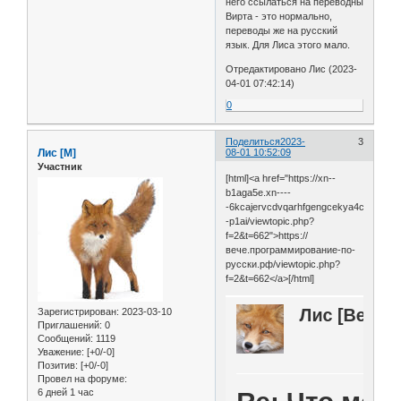
него ссылаться на переводны
Вирта - это нормально,
переводы же на русский
язык. Для Лиса этого мало.
Отредактировано Лис (2023-
04-01 07:42:14)
0
Поделиться
2023-
3
Лис [М]
08-01 10:52:09
Участник
[html]<a href="https://xn--
b1aga5e.xn----
-6kcajervcdvqarhfgengcekya4c.xn-
-p1ai/viewtopic.php?
f=2&t=662">https://
вече.программирование-по-
русски.рф/viewtopic.php?
f=2&t=662</a>[/html]
Зарегистрирован
: 2023-03-10
Приглашений:
0
Сообщений:
1119
Уважение:
[+0/-0]
Позитив:
[+0/-0]
Провел на форуме:
6 дней 1 час