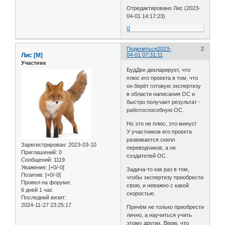
Отредактировано Лис (2023-
04-01 14:17:23)
0
Поделиться
2023-
2
Лис [М]
04-01 07:31:11
Участник
БудДен декларирует, что
плюс его проекта в том, что
он берёт готовую экспертизу
в области написания ОС и
быстро получает результат -
работоспособную ОС.
Но это не плюс, это минус!
У участников его проекта
развивается скилл
Зарегистрирован
: 2023-03-10
переводчиков, а не
Приглашений:
0
создателей ОС.
Сообщений:
1119
Уважение:
[+0/-0]
Задача-то как раз в том,
Позитив:
[+0/-0]
чтобы экспертизу приобрести
Провел на форуме:
свою, и неважно с какой
6 дней 1 час
скоростью.
Последний визит:
2024-11-27 23:25:17
Причём не только приобрести
лично, а научиться учить
этому других. Верю, что