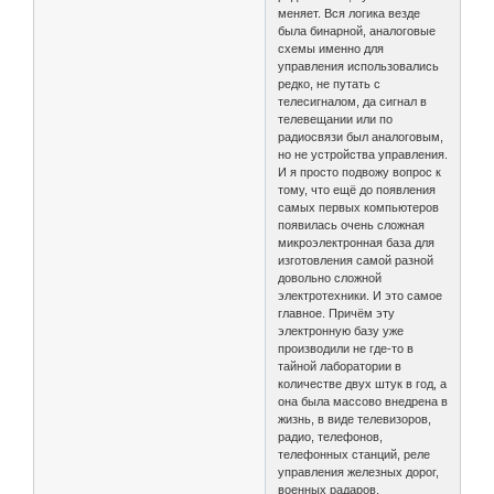
меняет. Вся логика везде
была бинарной, аналоговые
схемы именно для
управления использовались
редко, не путать с
телесигналом, да сигнал в
телевещании или по
радиосвязи был аналоговым,
но не устройства управления.
И я просто подвожу вопрос к
тому, что ещё до появления
самых первых компьютеров
появилась очень сложная
микроэлектронная база для
изготовления самой разной
довольно сложной
электротехники. И это самое
главное. Причём эту
электронную базу уже
производили не где-то в
тайной лаборатории в
количестве двух штук в год, а
она была массово внедрена в
жизнь, в виде телевизоров,
радио, телефонов,
телефонных станций, реле
управления железных дорог,
военных радаров,