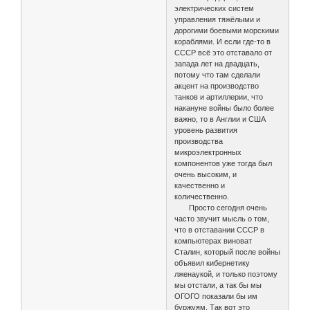
электрических систем
управления тяжёлыми и
дорогими боевыми морскими
кораблями. И если где-то в
СССР всё это отставало от
запада лет на двадцать,
потому что там сделали
акцент на производство
танков и артиллерии, что
накануне войны было более
важно, то в Англии и США
уровень развития
производства
микроэлектронных
компонентов уже тогда был
очень высоким, и
качественно и
количественно.
Просто сегодня очень
часто звучит мысль о том,
что в отставании СССР в
компьютерах виноват
Сталин, который после войны
объявил кибернетику
лженаукой, и только поэтому
мы отстали, а так бы мы
ОГОГО показали бы им
буржуям. Так вот это