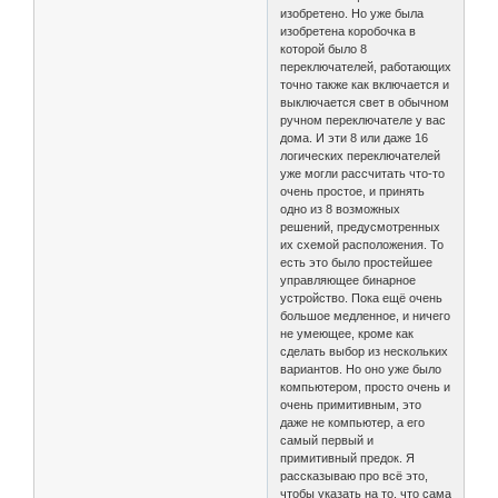
изобретено. Но уже была
изобретена коробочка в
которой было 8
переключателей, работающих
точно также как включается и
выключается свет в обычном
ручном переключателе у вас
дома. И эти 8 или даже 16
логических переключателей
уже могли рассчитать что-то
очень простое, и принять
одно из 8 возможных
решений, предусмотренных
их схемой расположения. То
есть это было простейшее
управляющее бинарное
устройство. Пока ещё очень
большое медленное, и ничего
не умеющее, кроме как
сделать выбор из нескольких
вариантов. Но оно уже было
компьютером, просто очень и
очень примитивным, это
даже не компьютер, а его
самый первый и
примитивный предок. Я
рассказываю про всё это,
чтобы указать на то, что сама