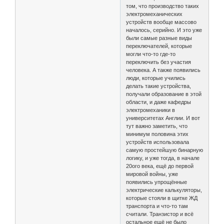
том, что производство таких
электромеханических
устройств вообще массово
началось, серийно. И это уже
были самые разные виды
переключателей, которые
могли что-то где-то
переключить без участия
человека. А также появились
люди, которые учились
делать такие устройства,
получали образование в этой
области, и даже кафедры
электромеханики в
университетах Англии. И вот
тут важно заметить, что
минимум половина этих
устройств использовала
самую простейшую бинарную
логику, и уже тогда, в начале
20ого века, ещё до первой
мировой войны, уже
появились упрощённые
электрические калькуляторы,
которые стояли в щитке ЖД
транспорта и что-то там
считали. Транзистор и всё
остальное ещё не было