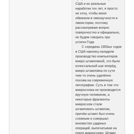
США и их реальные
наработки тех лет, я просто
не хочу, чтобы меня
обвинили в лженаучности и
лжеистории, поэтому
рассматриваю вопрос
поверхностно и официально,
не будем говорить про
успехи Года.
С середины 1950ых годов
в США наконец наладили
производство компьютеров
микро штамповкой, это было
колоссальный шаг вперёд,
микро штамповка по сути
чем-то очень удалённо
похожа на современную
литографию. Суть в том что
микросхема не производится
вручную человеком, а
некоторые фрагменты
микросхем стали
штамповать штампом,
причём штамп был очень
сложным и совершал
множество ударных
операций, выпечатывая на
плате микросхему. Штамп