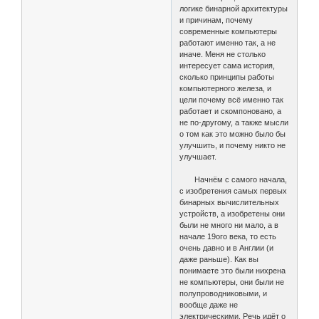
логике бинарной архитектуры
и причинам, почему
современные компьютеры
работают именно так, а не
иначе. Меня не столько
интересует сама история,
сколько принципы работы
компьютерного железа, и
цели почему всё именно так
работает и скомпоновано, а
не по-другому, а также мысли
о том как это можно было бы
улучшить, и почему никто не
улучшает.
Начнём с самого начала,
с изобретения самых первых
бинарных вычислительных
устройств, а изобретены они
были не много ни мало, а в
начале 19ого века, то есть
очень давно и в Англии (и
даже раньше). Как вы
понимаете это были нихрена
не компьютеры, они были не
полупроводниковыми, и
вообще даже не
электрическими. Речь идёт о