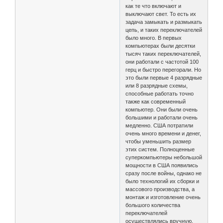
как те что включают и
выключают свет. То есть их
задача замыкать и размыкать
цепь, и таких переключателей
было много. В первых
компьютерах были десятки
тысяч таких переключателей,
они работали с частотой 100
герц и быстро перегорали. Но
это были первые 4 разрядные
или 8 разрядные схемы,
способные работать точно
также как современный
компьютер. Они были очень
большими и работали очень
медленно. США потратили
очень много времени и денег,
чтобы уменьшить размер
этих систем. Полноценные
суперкомпьютеры небольшой
мощности в США появились
сразу после войны, однако не
было технологий их сборки и
массового производства, а
монтаж и изготовление очень
большого количества
переключателей
осуществлялись вручную,