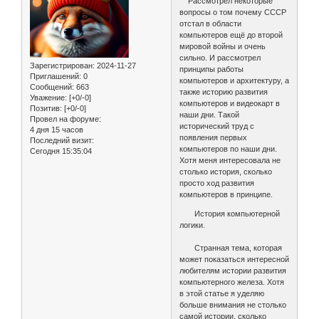
Рассмотрел некоторые
вопросы о том почему СССР
отстал в области
компьютеров ещё до второй
мировой войны и очень
сильно. И рассмотрел
Зарегистрирован
: 2024-11-27
принципы работы
Приглашений:
0
компьютеров и архитектуру, а
Сообщений:
663
также историю развития
Уважение:
[+0/-0]
компьютеров и видеокарт в
Позитив:
[+0/-0]
наши дни. Такой
Провел на форуме:
исторический труд с
4 дня 15 часов
появления первых
Последний визит:
компьютеров по наши дни.
Сегодня 15:35:04
Хотя меня интересовала не
столько история, сколько
просто ход развития
компьютеров в принципе.
История компьютерной
логики.
Странная тема, которая
может показаться интересной
любителям истории развития
компьютерного железа. Хотя
в этой статье я уделяю
больше внимания не столько
самой истории, сколько