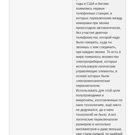
годы в США и Англии
появились первые
телефонные станции, в
которых переключение между
номерами при звонке
происходило автоматически,
без участия девочки
телефонистки, которой надо
было говорить, куда ты
звонишь с кем соединить,
при каждом звонке. То есть в
мире появилось множество
электроприборов, которые
использовали логические
управляющие элементы, в
основе которых были
электромеханические
переключатели.
Использовать для этой цели
полупроводники и
микрочипы, изготовленные по
нано технологиям, ещё никто
не додумался, да и нано
технологий не было. А вот
логические переключатели
размером в несколько
миллиметров и даже меньше,
уже стали нормой, по крайней