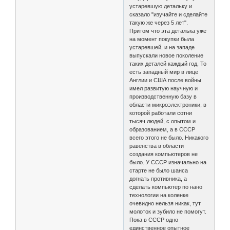
устаревшую детальку и
сказало "изучайте и сделайте
такую же через 5 лет".
Притом что эта деталька уже
на момент покупки была
устаревшей, и на западе
выпускали новое поколение
таких деталей каждый год. То
есть западный мир в лице
Англии и США после войны
имел развитую научную и
производственную базу в
области микроэлектроники, в
которой работали сотни
тысяч людей, с опытом и
образованием, а в СССР
всего этого не было. Никакого
равенства в области
создания компьютеров не
было. У СССР изначально на
старте не было шанса
догнать противника, а
сделать компьютер по нано
технологии на коленке
очевидно нельзя никак, тут
молоток и зубило не помогут.
Пока в СССР одно
единственное опытное