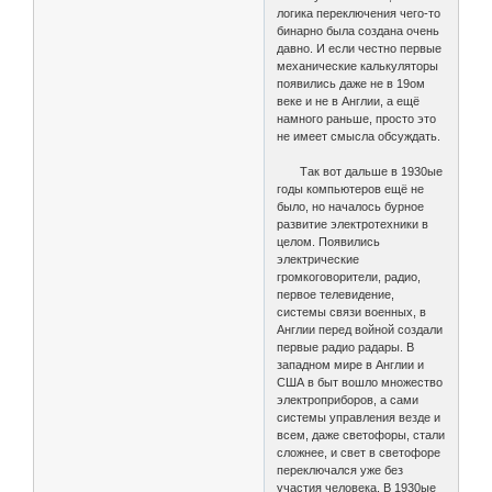
логика переключения чего-то
бинарно была создана очень
давно. И если честно первые
механические калькуляторы
появились даже не в 19ом
веке и не в Англии, а ещё
намного раньше, просто это
не имеет смысла обсуждать.
Так вот дальше в 1930ые
годы компьютеров ещё не
было, но началось бурное
развитие электротехники в
целом. Появились
электрические
громкоговорители, радио,
первое телевидение,
системы связи военных, в
Англии перед войной создали
первые радио радары. В
западном мире в Англии и
США в быт вошло множество
электроприборов, а сами
системы управления везде и
всем, даже светофоры, стали
сложнее, и свет в светофоре
переключался уже без
участия человека. В 1930ые