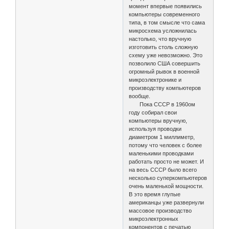
момент впервые появились
компьютеры современного
типа, в том смысле что сама
микросхема усложнилась
настолько, что вручную
изготовить столь сложную
схему уже невозможно. Это
позволило США совершить
огромный рывок в военной
микроэлектронике и
производству компьютеров
вообще.
Пока СССР в 1960ом
году собирал свои
компьютеры вручную,
используя проводки
диаметром 1 миллиметр,
потому что человек с более
маленькими проводками
работать просто не может. И
на весь СССР было всего
несколько суперкомпьютеров
очень маленькой мощности.
В это время глупые
американцы уже развернули
массовое производство
микроэлектронных
компонентов с печатью