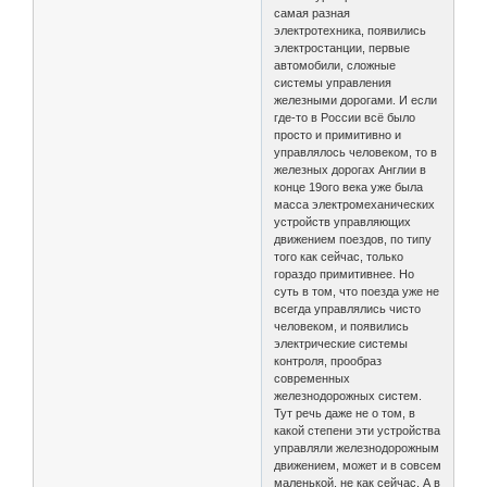
самая разная
электротехника, появились
электростанции, первые
автомобили, сложные
системы управления
железными дорогами. И если
где-то в России всё было
просто и примитивно и
управлялось человеком, то в
железных дорогах Англии в
конце 19ого века уже была
масса электромеханических
устройств управляющих
движением поездов, по типу
того как сейчас, только
гораздо примитивнее. Но
суть в том, что поезда уже не
всегда управлялись чисто
человеком, и появились
электрические системы
контроля, прообраз
современных
железнодорожных систем.
Тут речь даже не о том, в
какой степени эти устройства
управляли железнодорожным
движением, может и в совсем
маленькой, не как сейчас. А в