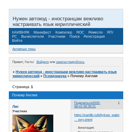
Нужен автокод - иностранцам вежливо
настраивать язык кириллический
НАИВНЯК
Манифест
Компилер
ЯОС
Ремесло
ЯП/
РС
Вычислители
Участники
Поиск
Регистрация
Войти
Активные темы
Привет, Гость!
Войдите
или
зарегистрируйтесь
.
»
Нужен автокод - иностранцам вежливо настраивать язык
кириллический
»
Псевдонаука
»
Почему Англия
Страница:
1
Почему Англия
Поделиться
2025-
1
Лис
08-01 06:39:21
Участник
https://samlib.ru/b/bykow_walerij_aleks
… tory.shtml
Аннотация: