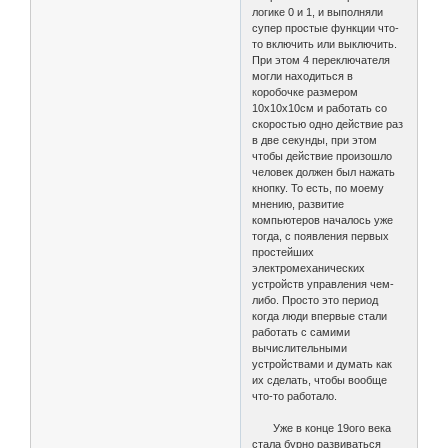
логике 0 и 1, и выполняли
супер простые функции что-
то включить или выключить.
При этом 4 переключателя
могли находиться в
коробочке размером
10х10х10см и работать со
скоростью одно действие раз
в две секунды, при этом
чтобы действие произошло
человек должен был нажать
кнопку. То есть, по моему
мнению, развитие
компьютеров началось уже
тогда, с появления первых
простейших
электромеханических
устройств управления чем-
либо. Просто это период
когда люди впервые стали
работать с самими
вычислительными
устройствами и думать как
их сделать, чтобы вообще
что-то работало.
Уже в конце 19ого века
стала бурно развиваться