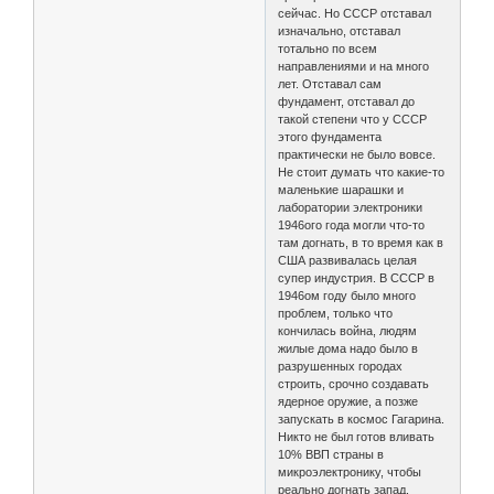
сейчас. Но СССР отставал
изначально, отставал
тотально по всем
направлениями и на много
лет. Отставал сам
фундамент, отставал до
такой степени что у СССР
этого фундамента
практически не было вовсе.
Не стоит думать что какие-то
маленькие шарашки и
лаборатории электроники
1946ого года могли что-то
там догнать, в то время как в
США развивалась целая
супер индустрия. В СССР в
1946ом году было много
проблем, только что
кончилась война, людям
жилые дома надо было в
разрушенных городах
строить, срочно создавать
ядерное оружие, а позже
запускать в космос Гагарина.
Никто не был готов вливать
10% ВВП страны в
микроэлектронику, чтобы
реально догнать запад.