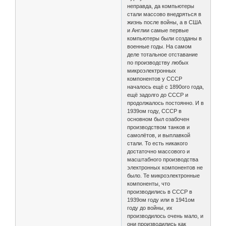
неправда, да компьютеры
стали массово внедряться в
жизнь после войны, а в США
и Англии самые первые
компьютеры были созданы в
военные годы. На самом
деле тотальное отставание
по производству любых
микроэлектронных
компонентов у СССР
началось ещё с 1890ого года,
ещё задолго до СССР и
продолжалось постоянно. И в
1939ом году, СССР в
основном был озабочен
производством танков и
самолётов, и выплавкой
стали. То есть никакого
достаточно массового и
масштабного производства
электронных компонентов не
было. Те микроэлектронные
компоненты, что
производились в СССР в
1939ом году или в 1941ом
году до войны, их
производилось очень мало, и
они производились как