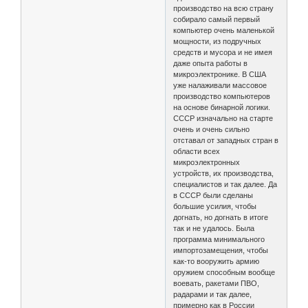
производство на всю страну
собирало самый первый
компьютер очень маленькой
мощности, из подручных
средств и мусора и не имея
даже опыта работы в
микроэлектронике. В США
уже налаживали массовое
производство компьютеров
на основе бинарной логики.
СССР изначально на старте
очень и очень сильно
отставал от западных стран в
области всех
микроэлектронных
устройств, их производства,
специалистов и так далее. Да
в СССР были сделаны
большие усилия, чтобы
догнать, но догнать в итоге
так и не удалось. Была
программа минимального
импортозамещения, чтобы
как-то вооружить армию
оружием способным вообще
воевать, ракетами ПВО,
радарами и так далее,
примерно как в России