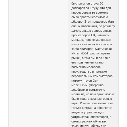
быстрым, он стоил 60
долларов за штуку, что для
процессора в те времена
было просто невозможно
дёшево. Этот процессор был
очень маленьким, по размеру
даже меньше современных
процессоров ПК, намного
меньше, просто маленькая
микросхемка на 90килогерц
за 60 долларов. Фактически
Интел 4004 просто порвал
рынок, в том смысле что с
его появлением стало
возможно массовое
производство и продаже
персональных компьютеров,
потому что он был
маленьким, умеренно
дешёвым и достаточно
мощным, на нём даже можно
было делать компьютерные
игры. И он использовался не
только в играх, а абсолютно
везде, в управляющих
устройствах светофоров, в
самых разных областях,
заменяя ручной труд на