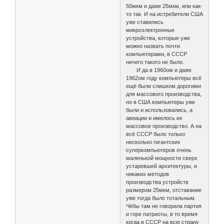
50мкм и даже 25мкм, или как-
то так. И на истребители США
уже ставились
микроэлектронные
устройства, которые уже
можно назвать почти
компьютерами, в СССР
ничего такого не было.
И да в 1960ом и даже
1962ом году компьютеры всё
ещё были слишком дорогими
для массового производства,
но в США компьютеры уже
были и использовались, а
авиации и имелось их
массовое производство. А на
всё СССР было только
несколько гигантских
суперкомпьютеров очень
маленькой мощности сверх
устаревшей архитектуры, и
никаких методов
производства устройств
размером 25мкм, отставание
уже тогда было тотальным.
Чёбы там не говорила партия
и горе патриоты, в то время
когда в СССР на всю страну