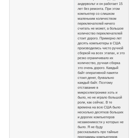
андервольт и он работает 15
лет без ремонта. При этом
компьютер со слишком
маленьким количеством
переключателей ничего
считать не может, а большое
количество переключателей
стоит дорого. Примерно лет
десять компьютеры в США
производились чисто ручной
сборкой на всех этапах, и это
резко ограничивало их
количество, ручная сборка
это очень дорого. Каждый
байт оперативной памяти
стоил денег, буквально
каждый байт. Поэтому
отставание в
микроэлектронике хоть и
было, но не играло большой
роли, как сейчас. В те
времена на всю США было
несколько десятков больших
и дорогих компьютеров
незаменимости у которых не
было. Я не буду
рассказывать про тайные
программы компьютеров