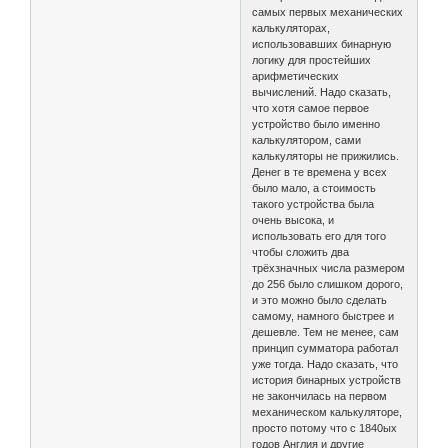
самых первых механических
калькуляторах,
использовавших бинарную
логику для простейших
арифметических
вычислений. Надо сказать,
что хотя самое первое
устройство было именно
калькулятором, сами
калькуляторы не прижились.
Денег в те времена у всех
было мало, а стоимость
такого устройства была
очень высока, и
использовать его для того
чтобы сложить два
трёхзначных числа размером
до 256 было слишком дорого,
и это можно было сделать
самому, намного быстрее и
дешевле. Тем не менее, сам
принцип сумматора работал
уже тогда. Надо сказать, что
история бинарных устройств
не закончилась на первом
механическом калькуляторе,
просто потому что с 1840ых
годов Англия и другие