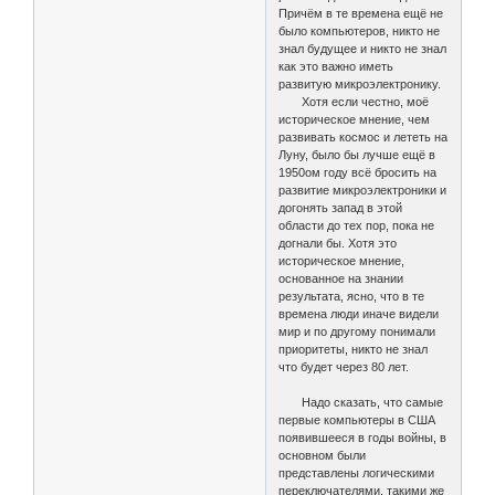
Причём в те времена ещё не
было компьютеров, никто не
знал будущее и никто не знал
как это важно иметь
развитую микроэлектронику.
Хотя если честно, моё
историческое мнение, чем
развивать космос и лететь на
Луну, было бы лучше ещё в
1950ом году всё бросить на
развитие микроэлектроники и
догонять запад в этой
области до тех пор, пока не
догнали бы. Хотя это
историческое мнение,
основанное на знании
результата, ясно, что в те
времена люди иначе видели
мир и по другому понимали
приоритеты, никто не знал
что будет через 80 лет.
Надо сказать, что самые
первые компьютеры в США
появившееся в годы войны, в
основном были
представлены логическими
переключателями, такими же