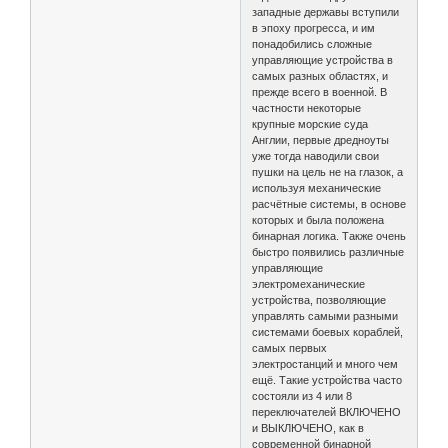
западные державы вступили
в эпоху прогресса, и им
понадобились сложные
управляющие устройства в
самых разных областях, и
прежде всего в военной. В
частности некоторые
крупные морские суда
Англии, первые дредноуты
уже тогда наводили свои
пушки на цель не на глазок, а
используя механические
расчётные системы, в основе
которых и была положена
бинарная логика. Также очень
быстро появились различные
управляющие
электромеханические
устройства, позволяющие
управлять самыми разными
системами боевых кораблей,
самых первых
электростанций и много чем
ещё. Такие устройства часто
состояли из 4 или 8
переключателей ВКЛЮЧЕНО
и ВЫКЛЮЧЕНО, как в
современной бинарной