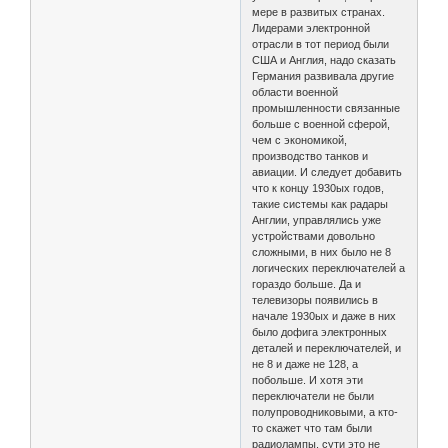
мере в развитых странах.
Лидерами электронной
отрасли в тот период были
США и Англия, надо сказать
Германия развивала другие
области военной
промышленности связанные
больше с военной сферой,
чем с экономикой,
производство танков и
авиации. И следует добавить
что к концу 1930ых годов,
такие системы как радары
Англии, управлялись уже
устройствами довольно
сложными, в них было не 8
логических переключателей а
гораздо больше. Да и
телевизоры появились в
начале 1930ых и даже в них
было дофига электронных
деталей и переключателей, и
не 8 и даже не 128, а
побольше. И хотя эти
переключатели не были
полупроводниковыми, а кто-
то скажет что там были
радиолампы, сути это не