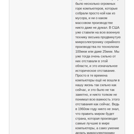
было несколько огромных
горе компьютеров, которые
собрали просто кой как из
мусора, и ни о каком
массовом производстве
никто даже не думал. В США
уже ставили на всю военную
технику весьма продвинутую
микроэлектронику серийного
производства по технологии
100мкм или даже 25мкм. Мы
уже тогда очень сильно от
них отставали в этой
области, и это изначальное
историческое отставание.
Просто в те времена
компьютеры ещё не вошли в
нашу жизнь так сильно как
сейчас, и это было не так
заметно, и никто толком не
понимал всю важность этого
отставания как сейчас. Ведь
в 1960ом году никто не знал,
что править миром будет
страна, которая производит
самые лучшие в мире
компьютеры, а само умение
делать микроэлектронику