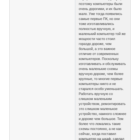
поэтому компьютеры были
очень дорогими, и их было
мало. Уже тогда появились
самые первые ПК, но они
тоже изготавливались
полностью вручную, и
маленький компьютер той же
мощности часто стоил
гораздо дороже, чем
большой, а это важное
отличие от современных
компьютеров. Поскольку
изготавливать и обслуживать
очень маленькие схемы
вручную дороже, чем более
крупные, то многие первые
компьютеры никто и не
старался особо уменьшать.
Работать вручную со
слишком маленьким
устройством, ремонтировать
это слишком маленькое
устройство, намного сложнее
и дороже чем большое. Тем
более что ломались такие
схемы постоянно, а не как
сейчас, когда поставил
компьютер на шкаф, сделал