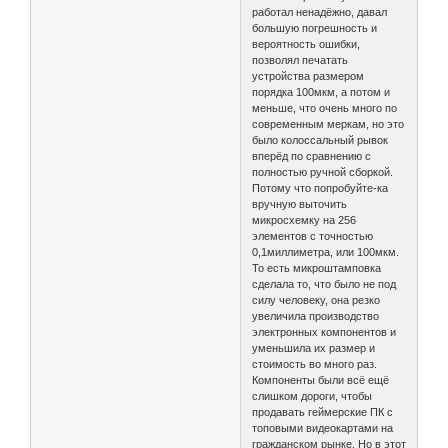
работал ненадёжно, давал
большую погрешность и
вероятность ошибки,
позволял печатать
устройства размером
порядка 100мкм, а потом и
меньше, что очень много по
современным меркам, но это
было колоссальный рывок
вперёд по сравнению с
полностью ручной сборкой.
Потому что попробуйте-ка
вручную выточить
микросхемку на 256
элементов с точностью
0,1миллиметра, или 100мкм.
То есть микроштамповка
сделала то, что было не под
силу человеку, она резко
увеличила производство
электронных компонентов и
уменьшила их размер и
стоимость во много раз.
Компоненты были всё ещё
слишком дороги, чтобы
продавать геймерские ПК с
топовыми видеокартами на
гражданском рынке. Но в этот