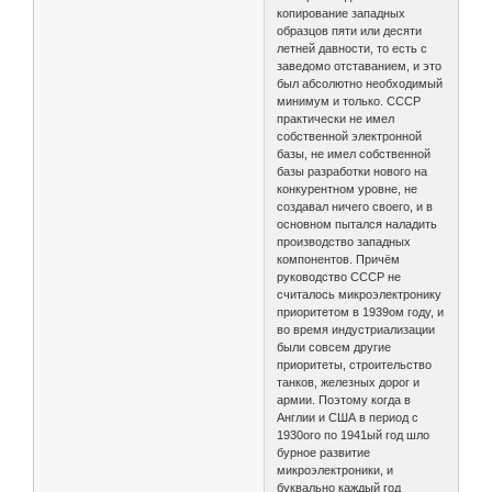
копирование западных
образцов пяти или десяти
летней давности, то есть с
заведомо отставанием, и это
был абсолютно необходимый
минимум и только. СССР
практически не имел
собственной электронной
базы, не имел собственной
базы разработки нового на
конкурентном уровне, не
создавал ничего своего, и в
основном пытался наладить
производство западных
компонентов. Причём
руководство СССР не
считалось микроэлектронику
приоритетом в 1939ом году, и
во время индустриализации
были совсем другие
приоритеты, строительство
танков, железных дорог и
армии. Поэтому когда в
Англии и США в период с
1930ого по 1941ый год шло
бурное развитие
микроэлектроники, и
буквально каждый год