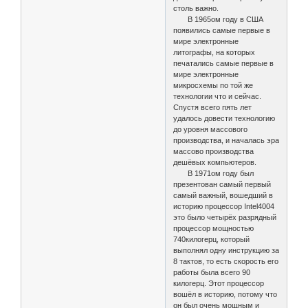
столь важно.
В 1965ом году в США
появились самые первые в
мире электронные
литографы, на которых
печатались самые первые в
мире электронные
микросхемы по той же
технологии что и сейчас.
Спустя всего пять лет
удалось довести технологию
до уровня массового
производства, и началась эра
массово производства
дешёвых компьютеров.
В 1971ом году был
презентован самый первый
самый важный, вошедший в
историю процессор Intel4004
это было четырёх разрядный
процессор мощностью
740килогерц, который
выполнял одну инструкцию за
8 тактов, то есть скорость его
работы была всего 90
килогерц. Этот процессор
вошёл в историю, потому что
он был очень мощным и