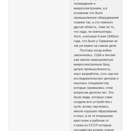
телевидения и
микроэлектроники, а в
основном это было
промышленное оборудование
скажем так, а это немного
другая область, тоже не то,
что надо, не компьютеры.
Хотя, учитывая 9 мая 1945ого
года, что было у Германии не
так уж важно на самом деле.
Поэтому когда война
закончилась, США и Англия
уже имели сверхразвитую
микроэлектронную базу,
целую промышленность,
опыт разработки, сеть научно
исследовательских центров и
опытных специалистов,
которые занимались этим
вопросом десятки лет. Это
были люди, которые сами
создали все устройства с
нуля, всему научились,
имели хорошее образование
и опыт, а не те вчерашние
крестьяне и рабочие от
станка из СССР которым
государство купило чужую