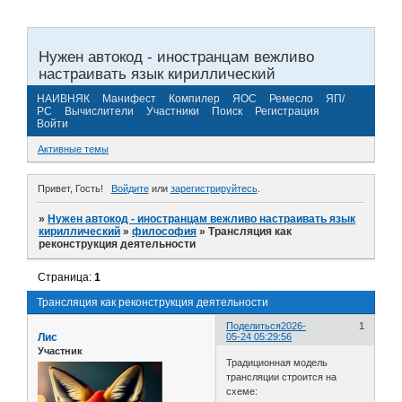
Нужен автокод - иностранцам вежливо
настраивать язык кириллический
НАИВНЯК
Манифест
Компилер
ЯОС
Ремесло
ЯП/
РС
Вычислители
Участники
Поиск
Регистрация
Войти
Активные темы
Привет, Гость!
Войдите
или
зарегистрируйтесь
.
»
Нужен автокод - иностранцам вежливо настраивать язык
кириллический
»
философия
»
Трансляция как
реконструкция деятельности
Страница:
1
Трансляция как реконструкция деятельности
Поделиться
2026-
1
Лис
05-24 05:29:56
Участник
Традиционная модель
трансляции строится на
схеме: