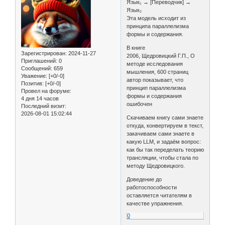
Язык₁ → [Переводчик] →
Язык₂
Эта модель исходит из
принципа параллелизма
формы и содержания.
В книге
Зарегистрирован
: 2024-11-27
2006, Щедровицкий Г.П., О
Приглашений:
0
методе исследования
Сообщений:
659
мышления, 600 страниц
Уважение:
[+0/-0]
автор показывает, что
Позитив:
[+0/-0]
принцип параллелизма
Провел на форуме:
формы и содержания
4 дня 14 часов
ошибочен
Последний визит:
2026-08-01 15:02:44
Скачиваем книгу сами знаете
откуда, конвертируем в текст,
закачиваем сами знаете в
какую LLM, и задаём вопрос:
как бы так переделать теорию
трансляции, чтобы стала по
методу Щедровицкого.
Доведение до
работоспособности
оставляется читателям в
качестве упражнения.
0