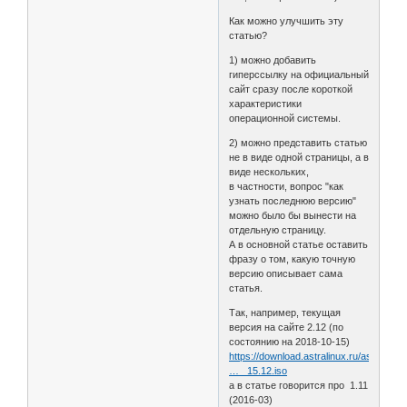
Как можно улучшить эту
статью?
1) можно добавить
гиперссылку на официальный
сайт сразу после короткой
характеристики
операционной системы.
2) можно представить статью
не в виде одной страницы, а в
виде нескольких,
в частности, вопрос "как
узнать последнюю версию"
можно было бы вынести на
отдельную страницу.
А в основной статье оставить
фразу о том, какую точную
версию описывает сама
статья.
Так, например, текущая
версия на сайте 2.12 (по
состоянию на 2018-10-15)
https://download.astralinux.ru/astra/st
… _15.12.iso
а в статье говорится про 1.11
(2016-03)