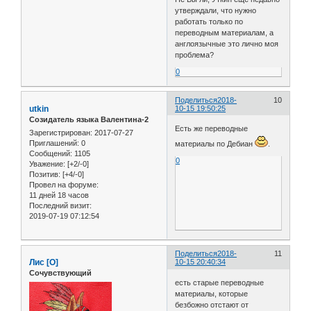
утверждали, что нужно
работать только по
переводным материалам, а
англоязычные это лично моя
проблема?
0
Поделиться
2018-
10
utkin
10-15 19:50:25
Созидатель языка Валентина-2
Есть же переводные
Зарегистрирован
: 2017-07-27
Приглашений:
0
материалы по Дебиан
.
Сообщений:
1105
0
Уважение:
[+2/-0]
Позитив:
[+4/-0]
Провел на форуме:
11 дней 18 часов
Последний визит:
2019-07-19 07:12:54
Поделиться
2018-
11
Лис [О]
10-15 20:40:34
Сочувствующий
есть старые переводные
материалы, которые
безбожно отстают от