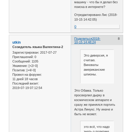
машину - что бы я делал без
поиска в интернете?
Отредактировано Лис (2018-
10-15 14:42:05)
0
Поделиться
2018-
8
utkin
10-15 14:48:24
Созидатель языка Валентина-2
Зарегистрирован
: 2017-07-27
Это диверсия, я
Приглашений:
0
считаю.
Сообщений:
1105
Виноваты
Уважение:
[+2/-0]
американские
Позитив:
[+4/-0]
шпионы.
Провел на форуме:
11 дней 18 часов
Последний визит:
2019-07-19 07:12:54
Это Обама. Только
просверлил дырку в
космическом аппарате и
сразу же принялся портить
Астра Линукс. Ну иначе и
быть не может.
это всё, что надо
знать о политике