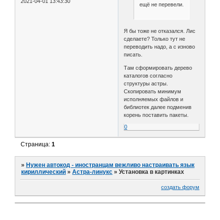
2021-04-01 13:43:30
ещё не перевели.
Я бы тоже не отказался. Лис
сделаете? Только тут не
переводить надо, а с изново
писать.
Там сформировать дерево
каталогов согласно
структуры астры.
Скопировать минимум
исполняемых файлов и
библиотек далее подменив
корень поставить пакеты.
0
Страница:
1
»
Нужен автокод - иностранцам вежливо настраивать язык
кириллический
»
Астра-линукс
»
Установка в картинках
создать форум