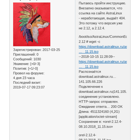
Пытаюсь пройти инструкцию.
Внезапно оказывается, что
ссылка на сайте AstraLinux
- неработающая, выдаёт 404.
Это потому что версия уже
не 2.12, а 2.12.4.
/boot/iso/AstraLinux/CommonEdition-
2.12 # wget -c
https://download.astralinux.ru/astra/st
Зарегистрирован
: 2017-03-25
… _11.15.iso
Приглашений:
0
--2018-10-15 11:28:09--
Сообщений:
1030
https://download.astralinux.ru/astra/st
Уважение:
[+0/-3]
… _11.15.iso
Позитив:
[+1/-0]
Распознаётся
Провел на форуме:
download.astralinux.ru…
4 дня 23 часа
141.105.66.226
Последний визит:
Подключение к
2019-07-17 09:23:07
download.astralinux.ru|141.105.66.226|:4
соединение установлено.
HTTP-запрос отправлен.
Ожидание ответа… 200 OK
Длина: 4511324160 (4,2G)
[application/octet-stream]
Сохранение в: «orel-2.12.4-
08.10.2018_11.15.iso»
orel-2.12.4-
08.10.2018_11.15.iso