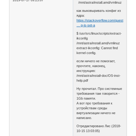
/mnt/astra/install.amd/vmlinuz
как выковыривать конфиг из
ядра:
https://stackoverflow.com/questions/456
… g-is-set-a
$ /usr/src/linux/scripts/extract-
ikconfig
/mnt/astra/install.amd/vmlinuz
extract-ikconfig: Cannot find
kernel config.
если ничего не помогает,
прочтите, наконец,
инструкцию:
/mnt/astra/install-doc/OS-inst-
help.pdf
Ну прочитал. Про системные
требования там говорится -
1Gb памяти.
А вот про требования к
устройствам среды
виртуализации ничего не
написано.
Отредактировано Лис (2018-
10-15 13:03:05)