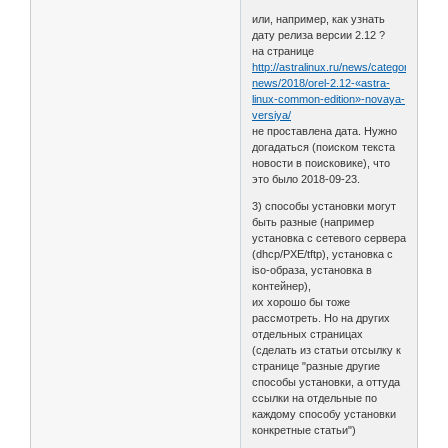
или, например, как узнать
дату релиза версии 2.12 ?
на странице
http://astralinux.ru/news/category-
news/2018/orel-2.12-«astra-
linux-common-edition»-novaya-
versiya/
не проставлена дата. Нужно
догадаться (поиском текста
новости в поисковике), что
это было 2018-09-23.
3) способы установки могут
быть разные (например
установка с сетевого сервера
(dhcp/PXE/tftp), установка с
iso-образа, установка в
контейнер),
их хорошо бы тоже
рассмотреть. Но на других
отдельных страницах
(сделать из статьи отсылку к
странице "разные другие
способы установки, а оттуда
ссылки на отдельные по
каждому способу установки
конкретные статьи")