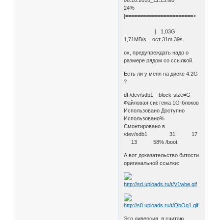
24%
[=======================>
] 1,03G
1,71MB/s ост 31m 39s
ох, предупреждать надо о
размере рядом со ссылкой.
Есть ли у меня на диске 4.2G
?
df /dev/sdb1 --block-size=G
Файловая система 1G-блоков
Использовано Доступно
Использовано%
Cмонтировано в
/dev/sdb1 31 17
13 58% /boot
А вот доказательство битости
оригинальной ссылки:
Это диверсия, я считаю.