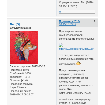
Отредактировано Лис (2018-
10-15 14:09:23)
0
Поделиться
2018-
7
Лис [О]
10-15 13:39:12
Сочувствующий
При задании имени
компьютера нельзя
использовать русские буквы:
это всё, что надо знать о
политике русификации этого
дистрибутива
Зарегистрирован
: 2017-03-25
Приглашений:
0
При установке умеют
Сообщений:
1030
озадачить, например
Уважение:
[+0/-3]
спросить: "хотите ли вы
Позитив:
[+1/-0]
Службу ALD", - не
Провел на форуме:
расшифровывая, что же это
4 дня 23 часа
такое. Это
Последний визит:
Astra Linux Directory (ALD)
2019-07-17 09:23:07
если бы я не на виртуалку
ставил, а на реальную