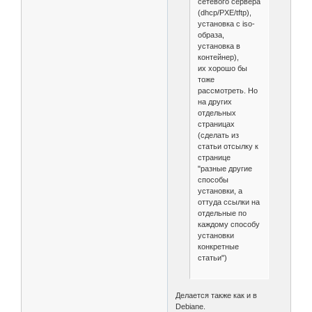
сетевого сервера
(dhcp/PXE/tftp),
установка с iso-
образа,
установка в
контейнер),
их хорошо бы
тоже
рассмотреть. Но
на других
отдельных
страницах
(сделать из
статьи отсылку к
странице
"разные другие
способы
установки, а
оттуда ссылки на
отдельные по
каждому способу
установки
конкретные
статьи")
Делается также как и в
Debiane.