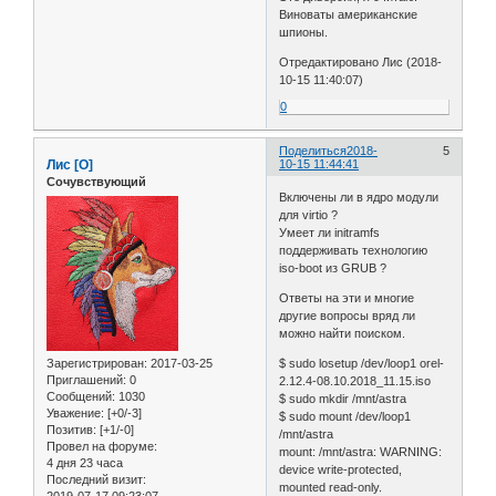
Виноваты американские
шпионы.
Отредактировано Лис (2018-
10-15 11:40:07)
0
Поделиться
2018-
5
Лис [О]
10-15 11:44:41
Сочувствующий
Включены ли в ядро модули
для virtio ?
Умеет ли initramfs
поддерживать технологию
iso-boot из GRUB ?
Ответы на эти и многие
другие вопросы вряд ли
можно найти поиском.
Зарегистрирован
: 2017-03-25
$ sudo losetup /dev/loop1 orel-
Приглашений:
0
2.12.4-08.10.2018_11.15.iso
Сообщений:
1030
$ sudo mkdir /mnt/astra
Уважение:
[+0/-3]
$ sudo mount /dev/loop1
Позитив:
[+1/-0]
/mnt/astra
Провел на форуме:
mount: /mnt/astra: WARNING:
4 дня 23 часа
device write-protected,
Последний визит:
mounted read-only.
2019-07-17 09:23:07