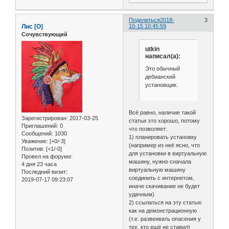
Поделиться
2018-
3
Лис [О]
10-15 10:45:59
Сочувствующий
utkin
написал(а):
Это обычный
дебианский
установщик.
Всё равно, наличие такой
Зарегистрирован
: 2017-03-25
статьи это хорошо, потому
Приглашений:
0
что позволяет:
Сообщений:
1030
1) планировать установку
Уважение:
[+0/-3]
(например из неё ясно, что
Позитив:
[+1/-0]
для установки в виртуальную
Провел на форуме:
машину, нужно сначала
4 дня 23 часа
виртуальную машину
Последний визит:
соединить с интернетом,
2019-07-17 09:23:07
иначе скачивание не будет
удачным)
2) ссылаться на эту статью
как на демонстрационную
(т.е. развеивать опасения у
тех, кто ещё не ставил)