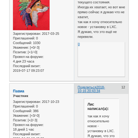
текущего состояния.
Иногда их хватает, но вот мне
прямо сейчас я думаю что не
хватит,
так как я хочу относительно
новое - установку в LXC.
Я думаю, что это ещё не
Зарегистрирован
: 2017-03-25
перевели.
Приглашений:
0
Сообщений:
1030
0
Уважение:
[+0/-3]
Позитив:
[+1/-0]
Провел на форуме:
4 дня 23 часа
Последний визит:
2019-07-17 09:23:07
Поделиться
2018-
12
Павиа
10-16 20:43:34
Участник
Зарегистрирован
: 2017-10-23
Лис
Приглашений:
0
написал(а):
Сообщений:
386
Уважение:
[+3/-0]
так как я хочу
Позитив:
[+2/-3]
относительно
Провел на форуме:
новое -
18 дней 1 час
установку в LXC.
Последний визит:
Я думаю, что это