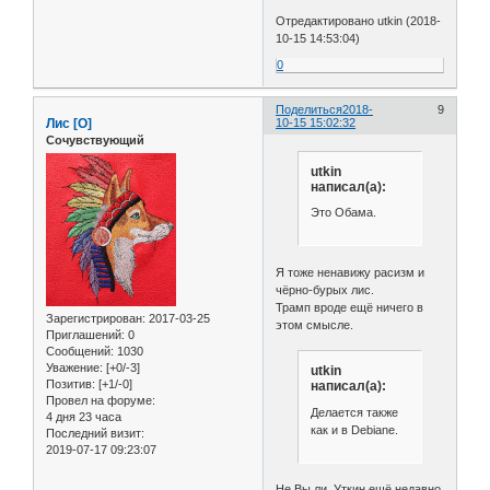
Отредактировано utkin (2018-
10-15 14:53:04)
0
Поделиться
2018-
9
Лис [О]
10-15 15:02:32
Сочувствующий
utkin
написал(а):
Это Обама.
Я тоже ненавижу расизм и
чёрно-бурых лис.
Трамп вроде ещё ничего в
Зарегистрирован
: 2017-03-25
этом смысле.
Приглашений:
0
Сообщений:
1030
Уважение:
[+0/-3]
utkin
Позитив:
[+1/-0]
написал(а):
Провел на форуме:
Делается также
4 дня 23 часа
как и в Debiane.
Последний визит:
2019-07-17 09:23:07
Не Вы ли, Уткин ещё недавно