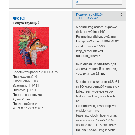
0
Поделиться
2018-
6
Лис [О]
10-15 13:27:42
Сочувствующий
$ qemu-img create -f qcow2
disk.qcow2.img 16G
Formatting 'disk.qcow2.img',
fmt=qcow2 size=8589934592
cluster_size=65536
lazy_refcounts=off
refcount_bits=16
8Gb диска не хватило для
автоматической разметки,
Зарегистрирован
: 2017-03-25
увеличил до 16-ти.
Приглашений:
0
Сообщений:
1030
$ sudo qemu-system-x86_64 -
Уважение:
[+0/-3]
m 2G -cpu qemu64 -vga std -
Позитив:
[+1/-0]
full-screen --device virtio-
Провел на форуме:
balloon -net nic,model=virtio -
4 дня 23 часа
net
Последний визит:
tap,script=no,downscript=no -
2019-07-17 09:23:07
enable-kvm -rtc
base=utc,clock=host -runas
user -cdrom ./orel-2.12.4-
08.10.2018_11.15.iso -drive
file=disk.qcow2.img,if=virtio