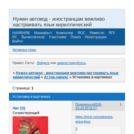
Нужен автокод - иностранцам вежливо
настраивать язык кириллический
НАИВНЯК
Манифест
Компилер
ЯОС
Ремесло
ЯП/
РС
Вычислители
Участники
Поиск
Регистрация
Войти
Активные темы
Привет, Гость!
Войдите
или
зарегистрируйтесь
.
»
Нужен автокод - иностранцам вежливо настраивать язык
кириллический
»
Астра-линукс
»
Установка в картинках
Страница:
1
Установка в картинках
Поделиться
2018-
1
Лис [О]
10-14 20:11:17
Сочувствующий
https://losst.ru/ustanovka-
astra-linux
0