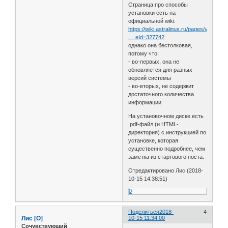
Страница про способы
установки есть на
официальной wiki:
https://wiki.astralinux.ru/pages/viewpa
… eId=327742
однако она бестолковая,
потому что:
- во-первых, она не
обновляется для разных
версий системы
- во-вторых, не содержит
достаточного количества
информации
На установочном диске есть
.pdf-файл (и HTML-
директория) с инструкцией по
установке, которая
существенно подробнее, чем
заметка из стартового поста.
Отредактировано Лис (2018-
10-15 14:38:51)
0
Поделиться
2018-
4
Лис [О]
10-15 11:34:00
Сочувствующий