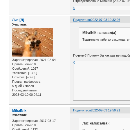
Отредактировано MihalNik (2022-07-03
0
Лис [Л]
Поделиться
2022-07-03 19:32:26
Участник
MihalNik написал(а):
Тщательно избегая законодател
Почему? Почему бы как раз не подоб
Зарегистрирован
: 2021-02-04
0
Приглашений:
0
Сообщений:
1027
Уважение:
[+0/-0]
Позитив:
[+0/-0]
Провел на форуме:
5 дней 7 часов
Последний визит:
2023-03-10 00:04:11
MihalNik
Поделиться
2022-07-03 19:59:21
Участник
Зарегистрирован
: 2017-08-17
Лис написал(а):
Приглашений:
0
Сообщений:
1132