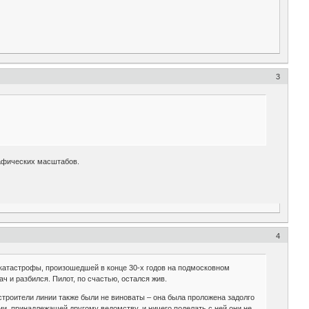
3
рафических масштабов.
4
катастрофы, произошедшей в конце 30-х годов на подмосковном
 и разбился. Пилот, по счастью, остался жив.
строители линии также были не виноваты – она была проложена задолго
и, принадлежащей другому ведомству, и ничего поделать с ней они не