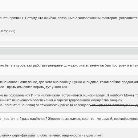
ранять причины. Потому что ошибки, связанные с человеческим фактором, устраняют
 07:20:22)
но быть в курсе, как работает интернет<...>нужно знать, зачем он был построен и в чь
 пенсионное начисление, для чего оно вообще нужно и, видимо, какая сейчас продолжи
е - врать или свято верить, тут у кого как.
оже не обязательно? И что на бумажках встречаются ошибки вроде 31 ноября? Может то
енных" пенсионного обеспечения и зарегистрированного имущества заодно?
 - "сгонять" на Запад за технологией расчета календаря
, качнув open-source'ую СУБД
ет хостинг в 4 раза надёжнее? Железо то же самое, софт тот же самый, сертифицирова
ловиях сертификации по обеспечению надежности - видимо, нет.