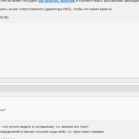
ство не может обсудить
как написать лицензию
в соответствии с российским законодат
анять за них ответственного (директора НКО), чтобы тот нанял юриста.
29:35)
ать?
 что хотите видеть в соглашении, т.е. именно его текст.
пределений и прочих отсылок куда-либо, т.е. простыми словами.