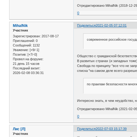
Отредактировано MihalNik (2018-12-29
0
MihalNik
Поделиться
2021-02-05 07:12:01
Участник
Зарегистрирован
: 2017-08-17
современное российское госуда
Приглашений:
0
Сообщений:
1132
Уважение:
[+9/-1]
Позитив:
[+7/-0]
Общество с гражданской безответств
Провел на форуме:
В развитых странах (и западных тоже
21 день 15 часов
Свобода по принципу "все что не зап
Последний визит:
списка "на самом деле всего разрешен
2026-02-08 03:36:31
по праилам безопасности многи
Интересно знать, в чем неудобство,
Отредактировано MihalNik (2021-02-05
0
Лис [Л]
Поделиться
2022-07-03 15:17:39
Участник