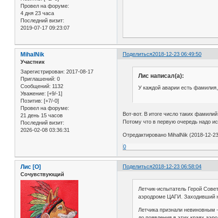
Провел на форуме:
4 дня 23 часа
Последний визит:
2019-07-17 09:23:07
MihalNik
Поделиться
2018-12-23 06:49:50
Участник
Зарегистрирован
: 2017-08-17
Лис написал(а):
Приглашений:
0
Сообщений:
1132
У каждой аварии есть фамилия,
Уважение:
[+9/-1]
Позитив:
[+7/-0]
Провел на форуме:
Вот-вот. В итоге число таких фамили
21 день 15 часов
Потому что в первую очередь надо ис
Последний визит:
2026-02-08 03:36:31
Отредактировано MihalNik (2018-12-23
0
Лис [О]
Поделиться
2018-12-23 06:58:04
Сочувствующий
Летчик-испытатель Герой Сове
аэродроме ЦАГИ. Заходивший на
Летчика признали невиновным –
до появления в этих краях аэр