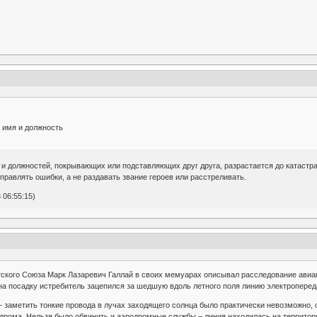
 имя и должность
й и должностей, покрывающих или подставляющих друг друга, разрастается до катаст
правлять ошибки, а не раздавать звание героев или расстреливать.
 06:55:15)
тского Союза Марк Лазаревич Галлай в своих мемуарах описывал расследование авиа
 посадку истребитель зацепился за шедшую вдоль летного поля линию электропередач
 заметить тонкие провода в лучах заходящего солнца было практически невозможно, 
одрома. Нельзя было обвинить и аэродромные службы – линия находилась на территори