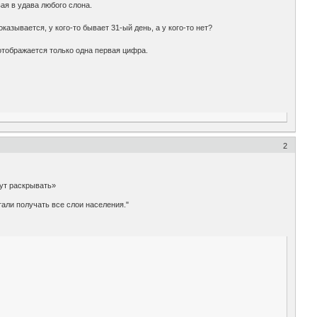
ая в удава любого слона.
азывается, у кого-то бывает 31-ый день, а у кого-то нет?
 отображается только одна первая цифра.
2
ут раскрывать»
тали получать все слои населения."