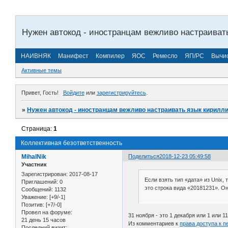
Нужен автокод - иностранцам вежливо настраиват
НАИВНЯК
Манифест
Компилер
ЯОС
Ремесло
ЯП/РС
Вычи
Активные темы
Привет, Гость!
Войдите
или
зарегистрируйтесь
.
»
Нужен автокод - иностранцам вежливо настраивать язык кирилл
Страница:
1
Коллективная безответственность
MihalNik
Поделиться
2018-12-23 05:49:58
Участник
Зарегистрирован
: 2017-08-17
Если взять тип «дата» из Unix,
Приглашений:
0
это строка вида «20181231». О
Сообщений:
1132
Уважение:
[+9/-1]
Позитив:
[+7/-0]
Провел на форуме:
31 ноября - это 1 декабря или 1 или 
21 день 15 часов
Из комментариев к
права доступа к 
Последний визит: