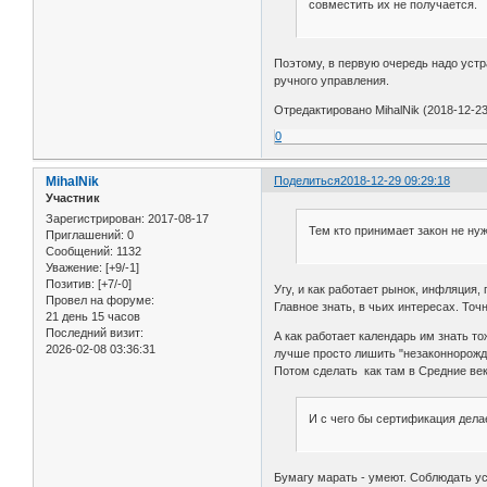
совместить их не получается.
Поэтому, в первую очередь надо уст
ручного управления.
Отредактировано MihalNik (2018-12-23
0
MihalNik
Поделиться
2018-12-29 09:29:18
Участник
Зарегистрирован
: 2017-08-17
Тем кто принимает закон не нуж
Приглашений:
0
Сообщений:
1132
Уважение:
[+9/-1]
Позитив:
[+7/-0]
Угу, и как работает рынок, инфляция,
Провел на форуме:
Главное знать, в чьих интересах. Точне
21 день 15 часов
Последний визит:
А как работает календарь им знать т
2026-02-08 03:36:31
лучше просто лишить "незаконнорожд
Потом сделать как там в Средние века
И с чего бы сертификация дела
Бумагу марать - умеют. Соблюдать ус