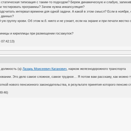
и статическая типизация с таким-то подходом? Берем динамическую и слабую, запихив
ем тестировать программы? Зачем нужна инкапсуляция?
одсчитать интервал времени для одной задачи. А какой в этом смысл? Если в ноябре, ок
ь
данных?
ю группу крови. Об этом м.б. никто и не узнает, если на экране и при печати жестко
иницы и кириллицы при размещении госзакупок?
 07:42:13)
 должность (q)
Лазарь Моисеевич Каганович
, нарком железнодорожного транспорта
овании. Это дело самое сложное, самое трудное… Я потом вам расскажу, как можно т
ткой нового пенсионного законодательства, в результате принятия которого пенсию с
49:46)