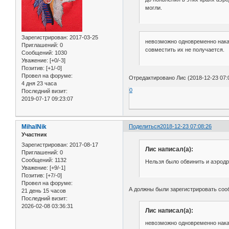
могли.
Зарегистрирован
: 2017-03-25
невозможно одновременно нака
Приглашений:
0
совместить их не получается.
Сообщений:
1030
Уважение:
[+0/-3]
Позитив:
[+1/-0]
Провел на форуме:
Отредактировано Лис (2018-12-23 07:
4 дня 23 часа
0
Последний визит:
2019-07-17 09:23:07
MihalNik
Поделиться
2018-12-23 07:08:26
Участник
Зарегистрирован
: 2017-08-17
Лис написал(а):
Приглашений:
0
Сообщений:
1132
Нельзя было обвинить и аэродр
Уважение:
[+9/-1]
Позитив:
[+7/-0]
Провел на форуме:
А должны были зарегистрировать соо
21 день 15 часов
Последний визит:
2026-02-08 03:36:31
Лис написал(а):
невозможно одновременно нака