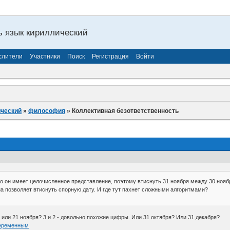
ь язык кириллический
слители
Участники
Поиск
Регистрация
Войти
ический
»
философия
»
Коллективная безответственность
 то он имеет целочисленное представление, поэтому втиснуть 31 ноября между 30 ноября
на позволяет втиснуть спорную дату. И где тут пахнет сложными алгоритмами?
11 или 21 ноября? 3 и 2 - довольно похожие цифры. Или 31 октября? Или 31 декабря?
переменным