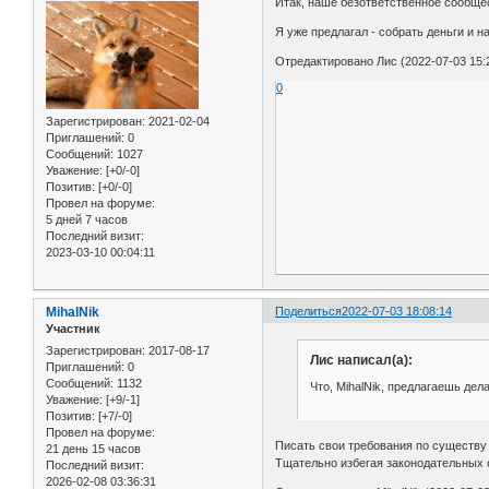
Итак, наше безответственное сообще
Я уже предлагал - собрать деньги и н
Отредактировано Лис (2022-07-03 15:
0
Зарегистрирован
: 2021-02-04
Приглашений:
0
Сообщений:
1027
Уважение:
[+0/-0]
Позитив:
[+0/-0]
Провел на форуме:
5 дней 7 часов
Последний визит:
2023-03-10 00:04:11
MihalNik
Поделиться
2022-07-03 18:08:14
Участник
Зарегистрирован
: 2017-08-17
Лис написал(а):
Приглашений:
0
Сообщений:
1132
Что, MihalNik, предлагаешь дел
Уважение:
[+9/-1]
Позитив:
[+7/-0]
Провел на форуме:
Писать свои требования по существу -
21 день 15 часов
Тщательно избегая законодательных о
Последний визит:
2026-02-08 03:36:31