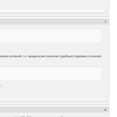
7
шения коллизий, т.е. юридические (включая судебные) издержки уточнения
?
8