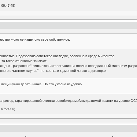
 09:47:48)
рство – оно не наше, оно свое собственное.
енностью. Подозреваю советское наследие, особенно в среде мигрантов.
) за такое отношение заклюют.
рещено - разрешено" лишь означает согласие на вполне определенный механизм разре
ного в частном случае", т.е. костыли к дырявой логике в договорах.
 вещи нужно делать иначе. Но это ужасно неудобно.
 например, гарантированной очистки освобождаемой/выделяемой памяти на уровне ОС
 07:24:06)