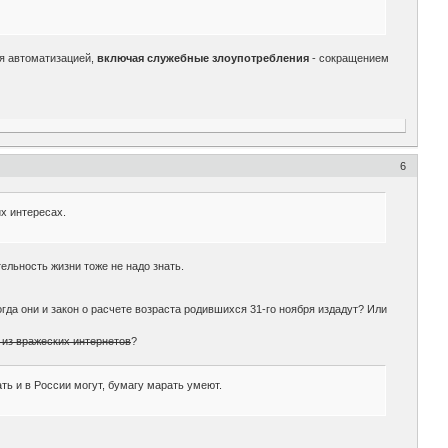
ся автоматизацией,
включая служебные злоупотребления
- сокращением
6
их интересах.
тельность жизни тоже не надо знать.
гда они и закон о расчете возраста родившихся 31-го ноября издадут? Или
 из вражеских интернетов
?
ть и в России могут, бумагу марать умеют.