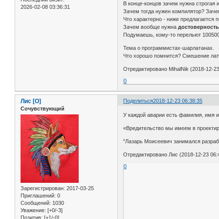
В конце-концов зачем нужна строгая 
2026-02-08 03:36:31
Зачем тогда нужен компилятор? Зач
Что характерно - ниже предлагается п
Зачем вообще нужна
достоверност
Подумаешь, кому-то перельют 100500-у
Тема о программистах-шарлатанах.
Что хорошо помнится? Смешение лат
Отредактировано MihalNik (2018-12-23
0
Лис [О]
Поделиться
2018-12-23 06:38:35
Сочувствующий
У каждой аварии есть фамилия, имя и
«Вредительство мы имеем в проектир
"Лазарь Моисеевич занимался разрабо
Отредактировано Лис (2018-12-23 06:
0
Зарегистрирован
: 2017-03-25
Приглашений:
0
Сообщений:
1030
Уважение:
[+0/-3]
Позитив:
[+1/-0]