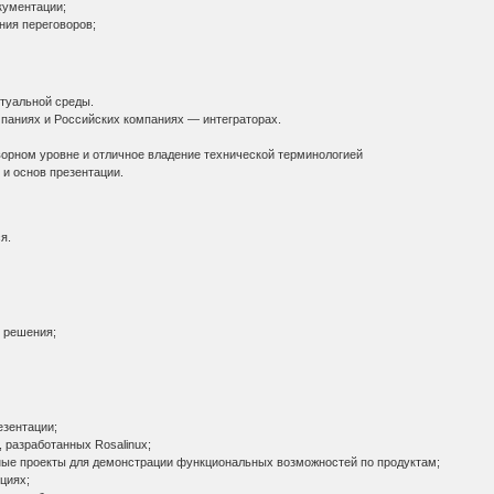
кументации;
ия переговоров;
туальной среды.
ниях и Российских компаниях — интеграторах.
орном уровне и отличное владение технической терминологией
 основ презентации.
я.
 решения;
езентации;
разработанных Rosalinux;
ые проекты для демонстрации функциональных возможностей по продуктам;
циях;