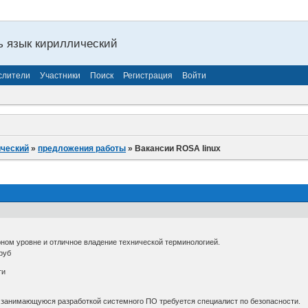
ь язык кириллический
слители
Участники
Поиск
Регистрация
Войти
ический
»
предложения работы
»
Вакансии ROSA linux
рном уровне и отличное владение технической терминологией.
.руб
ти
занимающуюся разработкой системного ПО требуется специалист по безопасности.