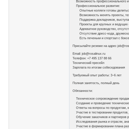
Возможность профессионального и 
Профессиональное развитие:
Опытные коллеги готовы делиться 
Возможность менять проекты, техно
Поддержка докладчиков, выступаю
Проекты для крупных и ведущих о
Адекватное руководство, отсутст
Отсутствие дресс-кода, дружеская 
Есть печеньки и спортзал с боксе
Присылайте резюме на адрес job@rosa
Email: job@rosalinux.ru
Телефон: +7 495 137 88 66
Технический пресейл
Зарплата по итогам собеседования
Требуемый опыт работы: 3–6 лет
Полная занятость, полный день
Обязанности:
Техническое сопровождение продаж 
Создание и проведение технических 
Ответы на вопросы по продуктам, ко
Участие в тестировании продуктов, 
Обучение заказчиков и партнеров р
Исследования рынка и отрасли, анал
Участие в формировании плана разв