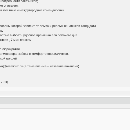
потребности заказчиков;
ие описания;
в местные и междугородние командировки.
овень которой зависит от опыта и реальных навыков кандидата.
ь.
стью выбрать удобное время начала рабочего дня.
ткая , 7 мин пешком.
.
е бюрократии.
атмосфера, забота о комфорте специалистов.
ской грушей
va@rosalinux.ru (в теме письма – название вакансии).
17:24)