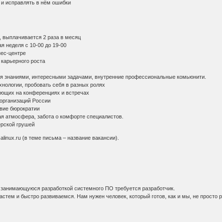
и исправлять в нём ошибки
 выплачивается 2 раза в месяц
 неделя с 10-00 до 19-00
ес-центре
карьерного роста
знаниями, интересными задачами, внутренние профессиональные комьюнити.
логии, пробовать себя в разных ролях
щих на конференциях и встречах
рганизаций России
вие бюрократии
атмосфера, забота о комфорте специалистов.
рской грушей
linux.ru (в теме письма – название вакансии).
 занимающуюся разработкой системного ПО требуется разработчик.
стем и быстро развиваемся. Нам нужен человек, который готов, как и мы, не просто р