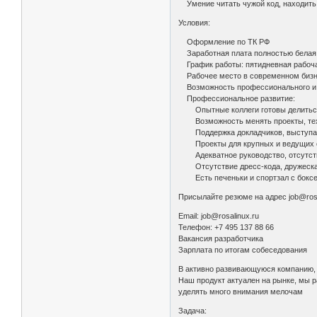
Умение читать чужой код, находить 
Условия:
Оформление по ТК РФ
Заработная плата полностью белая,
График работы: пятидневная рабочая
Рабочее место в современном бизн
Возможность профессионального и 
Профессиональное развитие:
Опытные коллеги готовы делиться 
Возможность менять проекты, техно
Поддержка докладчиков, выступаю
Проекты для крупных и ведущих о
Адекватное руководство, отсутст
Отсутствие дресс-кода, дружеская 
Есть печеньки и спортзал с боксе
Присылайте резюме на адрес job@rosa
Email: job@rosalinux.ru
Телефон: +7 495 137 88 66
Вакансия разработчика
Зарплата по итогам собеседования
В активно развивающуюся компанию,
Наш продукт актуален на рынке, мы ра
уделять много внимания мелочам
Задача: