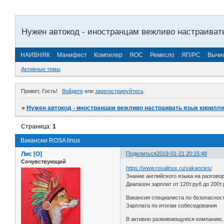
Нужен автокод - иностранцам вежливо настраиват
НАИВНЯК
Манифест
Компилер
ЯОС
Ремесло
ЯП/РС
Вычи
Активные темы
Привет, Гость!
Войдите
или
зарегистрируйтесь
.
»
Нужен автокод - иностранцам вежливо настраивать язык кирилл
Страница:
1
Вакансии ROSA linux
Лис [О]
Поделиться
2019-01-21 20:15:48
Сочувствующий
https://www.rosalinux.ru/vakancies/
Знание английского языка на разгово
Диапазон зарплат от 120т.руб до 200т
Вакансия специалиста по безопаснос
Зарплата по итогам собеседования
В активно развивающуюся компанию, 