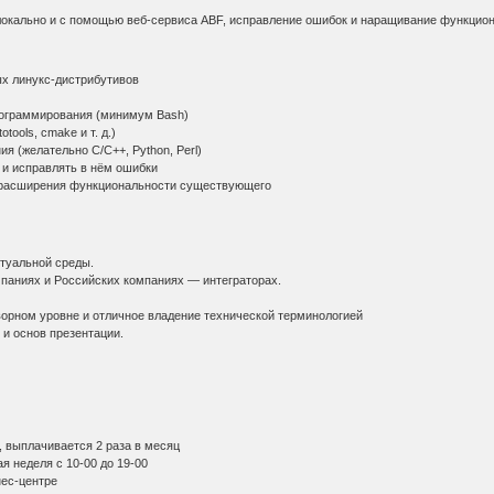
 локально и с помощью веб-сервиса ABF, исправление ошибок и наращивание функцион
 линукс-дистрибутивов
граммирования (минимум Bash)
ools, cmake и т. д.)
(желательно C/C++, Python, Perl)
и исправлять в нём ошибки
 расширения функциональности существующего
туальной среды.
ниях и Российских компаниях — интеграторах.
орном уровне и отличное владение технической терминологией
 основ презентации.
 выплачивается 2 раза в месяц
 неделя с 10-00 до 19-00
ес-центре