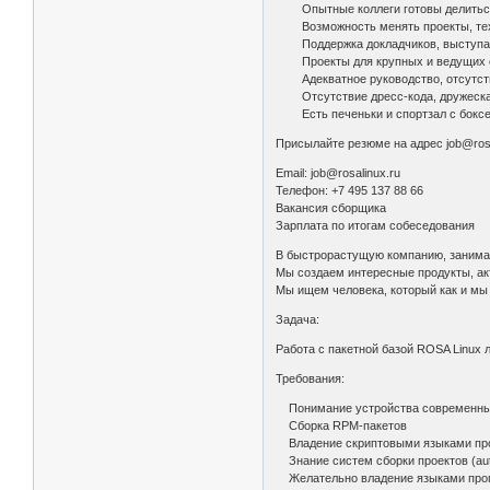
Опытные коллеги готовы делиться 
Возможность менять проекты, техно
Поддержка докладчиков, выступаю
Проекты для крупных и ведущих о
Адекватное руководство, отсутст
Отсутствие дресс-кода, дружеская 
Есть печеньки и спортзал с боксе
Присылайте резюме на адрес job@rosa
Email: job@rosalinux.ru
Телефон: +7 495 137 88 66
Вакансия сборщика
Зарплата по итогам собеседования
В быстрорастущую компанию, занима
Мы создаем интересные продукты, ак
Мы ищем человека, который как и мы 
Задача:
Работа с пакетной базой ROSA Linux
Требования:
Понимание устройства современных
Сборка RPM-пакетов
Владение скриптовыми языками про
Знание систем сборки проектов (autot
Желательно владение языками програ