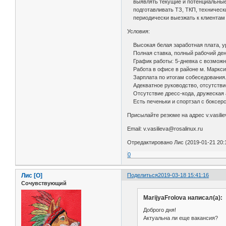
выявлять текущие и потенциальные 
подготавливать ТЗ, ТКП, техническ
периодически выезжать к клиентам 
Условия:
Высокая белая заработная плата, ур
Полная ставка, полный рабочий ден
График работы: 5-дневка с возможно
Работа в офисе в районе м. Марксис
Зарплата по итогам собеседования
Адекватное руководство, отсутстви
Отсутствие дресс-кода, дружеская 
Есть печеньки и спортзал с боксер
Присылайте резюме на адрес v.vasilie
Email: v.vasilieva@rosalinux.ru
Отредактировано Лис (2019-01-21 20:
0
Лис [О]
Поделиться
2019-03-18 15:41:16
Сочувствующий
MarijyaFrolova написал(а):
Доброго дня!
Актуальна ли еще вакансия?