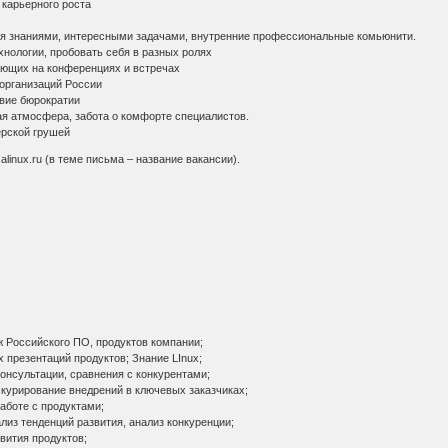
карьерного роста
знаниями, интересными задачами, внутренние профессиональные комьюнити.
логии, пробовать себя в разных ролях
щих на конференциях и встречах
рганизаций России
вие бюрократии
атмосфера, забота о комфорте специалистов.
рской грушей
linux.ru (в теме письма – название вакансии).
Российского ПО, продуктов компании;
презентаций продуктов; Знание LInux;
нсультации, сравнения с конкурентами;
курирование внедрений в ключевых заказчиках;
аботе с продуктами;
из тенденций развития, анализ конкуренции;
ития продуктов;