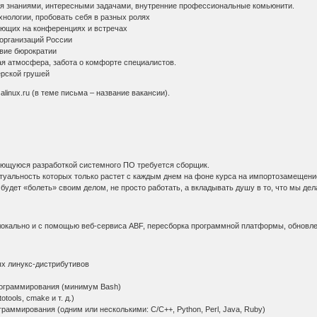
знаниями, интересными задачами, внутренние профессиональные комьюнити.
логии, пробовать себя в разных ролях
щих на конференциях и встречах
рганизаций России
вие бюрократии
атмосфера, забота о комфорте специалистов.
рской грушей
linux.ru (в теме письма – название вакансии).
ющуюся разработкой системного ПО требуется сборщик.
туальность которых только растет с каждым днем на фоне курса на импортозамещени
будет «болеть» своим делом, не просто работать, а вкладывать душу в то, что мы дел
 локально и с помощью веб-сервиса ABF, пересборка программной платформы, обновле
 линукс-дистрибутивов
граммирования (минимум Bash)
ools, cmake и т. д.)
ммирования (одним или несколькими: C/C++, Python, Perl, Java, Ruby)