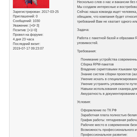
Несколько слов о нас и вакансии бе
Мы создаем интересные и востребова
Зарегистрирован
: 2017-03-25
Сейчас наша команда ищет человека, 
Приглашений:
0
обещаем, что компания будет относит
Сообщений:
1030
требований Вам не хватает одного ил
Уважение:
[+0/-3]
Задача:
Позитив:
[+1/-0]
Провел на форуме:
Работа с пакетной базой и образами
4 дня 23 часа
уязвимостей.
Последний визит:
2019-07-17 09:23:07
Требования:
Понимание устройства современных
Сборка RPM-пакетов
Владение скриптовыми языками про
Знание систем сборки проектов (autot
Умение искать в специализированн
Умение устранять уязвимости путе
Навыки использования сканера для
Аккуратность в документировании и
Условия:
Оформление по ТК РФ
Заработная плата полностью белая,
График работы: пятидневная рабочая
Рабочее место в современном бизн
Возможность профессионального и 
Профессиональное развитие: