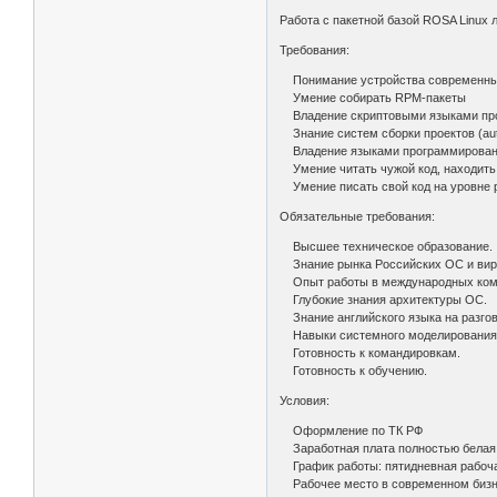
Работа с пакетной базой ROSA Linux
Требования:
Понимание устройства современных
Умение собирать RPM-пакеты
Владение скриптовыми языками про
Знание систем сборки проектов (autot
Владение языками программирования 
Умение читать чужой код, находить 
Умение писать свой код на уровне
Обязательные требования:
Высшее техническое образование.
Знание рынка Российских OC и вир
Опыт работы в международных компа
Глубокие знания архитектуры ОС.
Знание английского языка на разгов
Навыки системного моделирования и
Готовность к командировкам.
Готовность к обучению.
Условия:
Оформление по ТК РФ
Заработная плата полностью белая,
График работы: пятидневная рабочая
Рабочее место в современном бизн