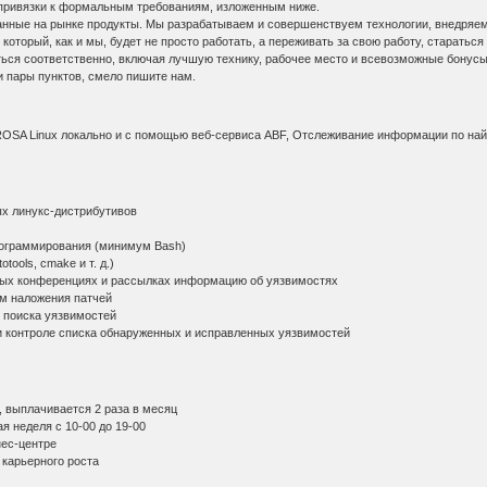
з привязки к формальным требованиям, изложенным ниже.
нные на рынке продукты. Мы разрабатываем и совершенствуем технологии, внедряе
который, как и мы, будет не просто работать, а переживать за свою работу, старатьс
ься соответственно, включая лучшую технику, рабочее место и всевозможные бонусы. 
и пары пунктов, смело пишите нам.
 ROSA Linux локально и с помощью веб-сервиса ABF, Отслеживание информации по на
 линукс-дистрибутивов
граммирования (минимум Bash)
ools, cmake и т. д.)
ых конференциях и рассылках информацию об уязвимостях
м наложения патчей
 поиска уязвимостей
 контроле списка обнаруженных и исправленных уязвимостей
 выплачивается 2 раза в месяц
 неделя с 10-00 до 19-00
ес-центре
карьерного роста